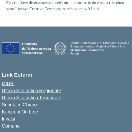
Eccetto dove diversamente specificato, questo articolo è stato rilasciato
sotto Licenza Creative Commons Attribuzione 4.0 Italia.
Istituto Professionale di Stato per i Servizi di
Enogastronomia e Ospitalità Alberghiera
IIS Marconi - Buonarroti
Fiuggi
Link Esterni
MIUR
Ufficio Scolastico Regionale
Ufficio Scolastico Territoriale
Scuola in Chiaro
Iscrizioni On Line
Invalsi
Comune