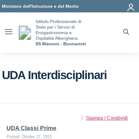
Vai ai contenuti
Vai al menu di navigazione
Vai al footer
Ministero dell'Istruzione e del Merito
Istituto Professionale di
Stato per i Servizi di
Enogastronomia e
Ospitalità Alberghiera
IIS Marconi - Buonarroti
UDA Interdisciplinari
Stampa / Condividi
UDA Classi Prime
Posted: Ottobre 27, 2023