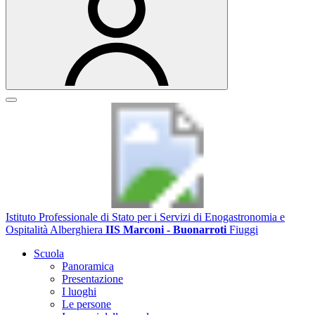
Istituto Professionale di Stato per i Servizi di Enogastronomia e
Ospitalità Alberghiera
IIS Marconi - Buonarroti
Fiuggi
Scuola
Panoramica
Presentazione
I luoghi
Le persone