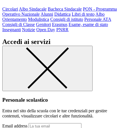
Circolari
Albo Sindacale
Bacheca Sindacale
PON - Programma
Operativo Nazionale
Alunni
Didattica
Libri di testo
Albo
Orientamento
Modulistica
Consigli di istituto
Personale ATA
Consigli di Classe
Genitori
Erasmus
Esame, esame di stato
Insegnanti
Notizie
Open Day
PNRR
Accedi ai servizi
Personale scolastico
Entra nel sito della scuola con le tue credenziali per gestire
contenuti, visualizzare circolari e altre funzionalità.
Email address