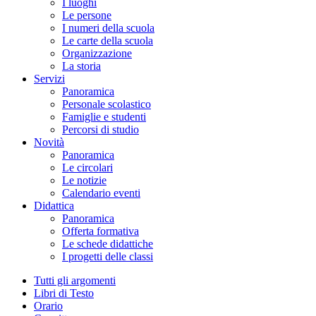
I luoghi
Le persone
I numeri della scuola
Le carte della scuola
Organizzazione
La storia
Servizi
Panoramica
Personale scolastico
Famiglie e studenti
Percorsi di studio
Novità
Panoramica
Le circolari
Le notizie
Calendario eventi
Didattica
Panoramica
Offerta formativa
Le schede didattiche
I progetti delle classi
Tutti gli argomenti
Libri di Testo
Orario