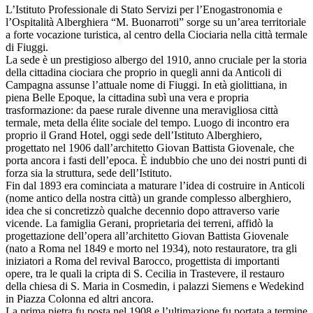
L’Istituto Professionale di Stato Servizi per l’Enogastronomia e
l’Ospitalità Alberghiera “M. Buonarroti” sorge su un’area territoriale
a forte vocazione turistica, al centro della Ciociaria nella città termale
di Fiuggi.
La sede è un prestigioso albergo del 1910, anno cruciale per la storia
della cittadina ciociara che proprio in quegli anni da Anticoli di
Campagna assunse l’attuale nome di Fiuggi. In età giolittiana, in
piena Belle Epoque, la cittadina subì una vera e propria
trasformazione: da paese rurale divenne una meravigliosa città
termale, meta della élite sociale del tempo. Luogo di incontro era
proprio il Grand Hotel, oggi sede dell’Istituto Alberghiero,
progettato nel 1906 dall’architetto Giovan Battista Giovenale, che
porta ancora i fasti dell’epoca. È indubbio che uno dei nostri punti di
forza sia la struttura, sede dell’Istituto.
Fin dal 1893 era cominciata a maturare l’idea di costruire in Anticoli
(nome antico della nostra città) un grande complesso alberghiero,
idea che si concretizzò qualche decennio dopo attraverso varie
vicende. La famiglia Gerani, proprietaria dei terreni, affidò la
progettazione dell’opera all’architetto Giovan Battista Giovenale
(nato a Roma nel 1849 e morto nel 1934), noto restauratore, tra gli
iniziatori a Roma del revival Barocco, progettista di importanti
opere, tra le quali la cripta di S. Cecilia in Trastevere, il restauro
della chiesa di S. Maria in Cosmedin, i palazzi Siemens e Wedekind
in Piazza Colonna ed altri ancora.
La prima pietra fu posta nel 1908 e l’ultimazione fu portata a termine