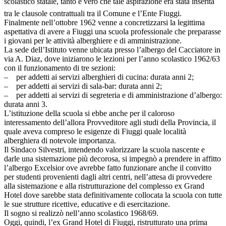
scolastico statale, tanto è vero che tale aspirazione era stata inserita
tra le clausole contrattuali tra il Comune e l’Ente Fiuggi.
Finalmente nell’ottobre 1962 venne a concretizzarsi la legittima
aspettativa di avere a Fiuggi una scuola professionale che preparasse
i giovani per le attività alberghiere e di amministrazione.
La sede dell’Istituto venne ubicata presso l’albergo del Cacciatore in
via A. Diaz, dove iniziarono le lezioni per l’anno scolastico 1962/63
con il funzionamento di tre sezioni:
– per addetti ai servizi alberghieri di cucina: durata anni 2;
– per addetti ai servizi di sala-bar: durata anni 2;
– per addetti ai servizi di segreteria e di amministrazione d’albergo:
durata anni 3.
L’istituzione della scuola si ebbe anche per il caloroso
interessamento dell’allora Provveditore agli studi della Provincia, il
quale aveva compreso le esigenze di Fiuggi quale località
alberghiera di notevole importanza.
Il Sindaco Silvestri, intendendo valorizzare la scuola nascente e
darle una sistemazione più decorosa, si impegnò a prendere in affitto
l’albergo Excelsior ove avrebbe fatto funzionare anche il convitto
per studenti provenienti dagli altri centri, nell’attesa di provvedere
alla sistemazione e alla ristrutturazione del complesso ex Grand
Hotel dove sarebbe stata definitivamente collocata la scuola con tutte
le sue strutture ricettive, educative e di esercitazione.
Il sogno si realizzò nell’anno scolastico 1968/69.
Oggi, quindi, l’ex Grand Hotel di Fiuggi, ristrutturato una prima