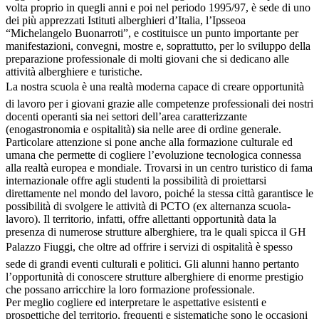
volta proprio in quegli anni e poi nel periodo 1995/97, è sede di uno
dei più apprezzati Istituti alberghieri d’Italia, l’Ipsseoa
“Michelangelo Buonarroti”, e costituisce un punto importante per
manifestazioni, convegni, mostre e, soprattutto, per lo sviluppo della
preparazione professionale di molti giovani che si dedicano alle
attività alberghiere e turistiche.
La nostra scuola è una realtà moderna capace di creare opportunità
di lavoro per i giovani grazie alle competenze professionali dei nostri
docenti operanti sia nei settori dell’area caratterizzante
(enogastronomia e ospitalità) sia nelle aree di ordine generale.
Particolare attenzione si pone anche alla formazione culturale ed
umana che permette di cogliere l’evoluzione tecnologica connessa
alla realtà europea e mondiale. Trovarsi in un centro turistico di fama
internazionale offre agli studenti la possibilità di proiettarsi
direttamente nel mondo del lavoro, poiché la stessa città garantisce le
possibilità di svolgere le attività di PCTO (ex alternanza scuola-
lavoro). Il territorio, infatti, offre allettanti opportunità data la
presenza di numerose strutture alberghiere, tra le quali spicca il GH
Palazzo Fiuggi, che oltre ad offrire i servizi di ospitalità è spesso
sede di grandi eventi culturali e politici. Gli alunni hanno pertanto
l’opportunità di conoscere strutture alberghiere di enorme prestigio
che possano arricchire la loro formazione professionale.
Per meglio cogliere ed interpretare le aspettative esistenti e
prospettiche del territorio, frequenti e sistematiche sono le occasioni