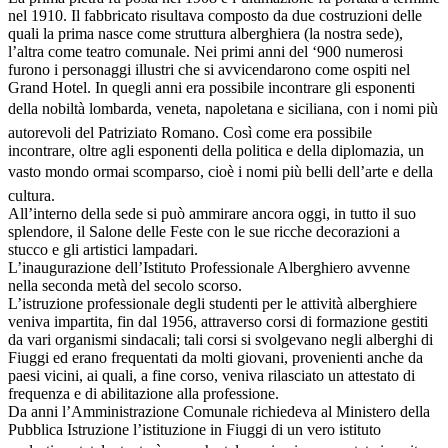
nel 1910. Il fabbricato risultava composto da due costruzioni delle
quali la prima nasce come struttura alberghiera (la nostra sede),
l’altra come teatro comunale. Nei primi anni del ‘900 numerosi
furono i personaggi illustri che si avvicendarono come ospiti nel
Grand Hotel. In quegli anni era possibile incontrare gli esponenti
della nobiltà lombarda, veneta, napoletana e siciliana, con i nomi più
autorevoli del Patriziato Romano. Così come era possibile
incontrare, oltre agli esponenti della politica e della diplomazia, un
vasto mondo ormai scomparso, cioè i nomi più belli dell’arte e della
cultura.
All’interno della sede si può ammirare ancora oggi, in tutto il suo
splendore, il Salone delle Feste con le sue ricche decorazioni a
stucco e gli artistici lampadari.
L’inaugurazione dell’Istituto Professionale Alberghiero avvenne
nella seconda metà del secolo scorso.
L’istruzione professionale degli studenti per le attività alberghiere
veniva impartita, fin dal 1956, attraverso corsi di formazione gestiti
da vari organismi sindacali; tali corsi si svolgevano negli alberghi di
Fiuggi ed erano frequentati da molti giovani, provenienti anche da
paesi vicini, ai quali, a fine corso, veniva rilasciato un attestato di
frequenza e di abilitazione alla professione.
Da anni l’Amministrazione Comunale richiedeva al Ministero della
Pubblica Istruzione l’istituzione in Fiuggi di un vero istituto