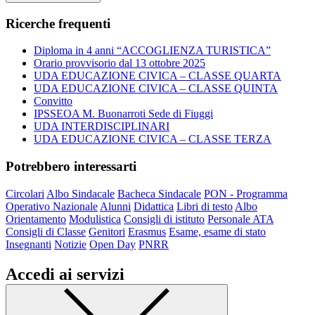
Ricerche frequenti
Diploma in 4 anni “ACCOGLIENZA TURISTICA”
Orario provvisorio dal 13 ottobre 2025
UDA EDUCAZIONE CIVICA – CLASSE QUARTA
UDA EDUCAZIONE CIVICA – CLASSE QUINTA
Convitto
IPSSEOA M. Buonarroti Sede di Fiuggi
UDA INTERDISCIPLINARI
UDA EDUCAZIONE CIVICA – CLASSE TERZA
Potrebbero interessarti
Circolari
Albo Sindacale
Bacheca Sindacale
PON - Programma
Operativo Nazionale
Alunni
Didattica
Libri di testo
Albo
Orientamento
Modulistica
Consigli di istituto
Personale ATA
Consigli di Classe
Genitori
Erasmus
Esame, esame di stato
Insegnanti
Notizie
Open Day
PNRR
Accedi ai servizi