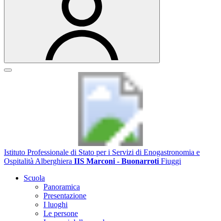
Istituto Professionale di Stato per i Servizi di Enogastronomia e
Ospitalità Alberghiera
IIS Marconi - Buonarroti
Fiuggi
Scuola
Panoramica
Presentazione
I luoghi
Le persone