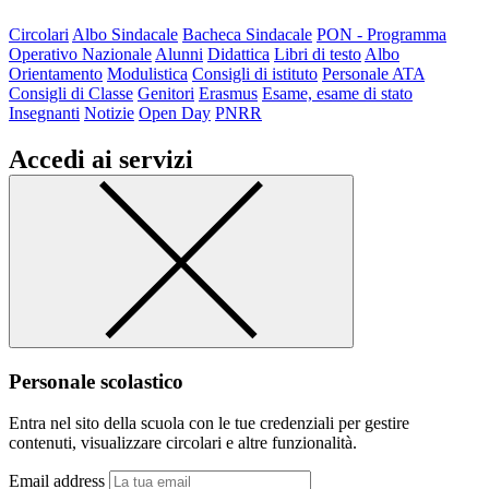
Circolari
Albo Sindacale
Bacheca Sindacale
PON - Programma
Operativo Nazionale
Alunni
Didattica
Libri di testo
Albo
Orientamento
Modulistica
Consigli di istituto
Personale ATA
Consigli di Classe
Genitori
Erasmus
Esame, esame di stato
Insegnanti
Notizie
Open Day
PNRR
Accedi ai servizi
Personale scolastico
Entra nel sito della scuola con le tue credenziali per gestire
contenuti, visualizzare circolari e altre funzionalità.
Email address