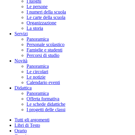
I luoghi
Le persone
I numeri della scuola
Le carte della scuola
Organizzazione
La storia
Servizi
Panoramica
Personale scolastico
Famiglie e studenti
Percorsi di studio
Novità
Panoramica
Le circolari
Le notizie
Calendario eventi
Didattica
Panoramica
Offerta formativa
Le schede didattiche
I progetti delle classi
Tutti gli argomenti
Libri di Testo
Orario