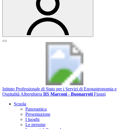
Istituto Professionale di Stato per i Servizi di Enogastronomia e
Ospitalità Alberghiera
IIS Marconi - Buonarroti
Fiuggi
Scuola
Panoramica
Presentazione
I luoghi
Le persone