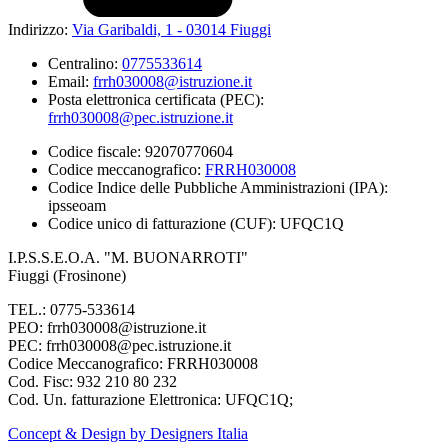
Indirizzo:
Via Garibaldi, 1 - 03014 Fiuggi
Centralino:
0775533614
Email:
frrh030008@istruzione.it
Posta elettronica certificata (PEC):
frrh030008@pec.istruzione.it
Codice fiscale: 92070770604
Codice meccanografico:
FRRH030008
Codice Indice delle Pubbliche Amministrazioni (IPA):
ipsseoam
Codice unico di fatturazione (CUF): UFQC1Q
I.P.S.S.E.O.A. "M. BUONARROTI"
Fiuggi (Frosinone)
TEL.: 0775-533614
PEO: frrh030008@istruzione.it
PEC: frrh030008@pec.istruzione.it
Codice Meccanografico: FRRH030008
Cod. Fisc: 932 210 80 232
Cod. Un. fatturazione Elettronica: UFQC1Q;
Concept & Design by Designers Italia