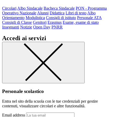
Circolari
Albo Sindacale
Bacheca Sindacale
PON - Programma
Operativo Nazionale
Alunni
Didattica
Libri di testo
Albo
Orientamento
Modulistica
Consigli di istituto
Personale ATA
Consigli di Classe
Genitori
Erasmus
Esame, esame di stato
Insegnanti
Notizie
Open Day
PNRR
Accedi ai servizi
Personale scolastico
Entra nel sito della scuola con le tue credenziali per gestire
contenuti, visualizzare circolari e altre funzionalità.
Email address