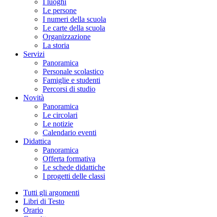
I luoghi
Le persone
I numeri della scuola
Le carte della scuola
Organizzazione
La storia
Servizi
Panoramica
Personale scolastico
Famiglie e studenti
Percorsi di studio
Novità
Panoramica
Le circolari
Le notizie
Calendario eventi
Didattica
Panoramica
Offerta formativa
Le schede didattiche
I progetti delle classi
Tutti gli argomenti
Libri di Testo
Orario