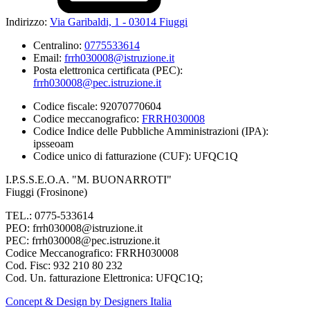
Indirizzo:
Via Garibaldi, 1 - 03014 Fiuggi
Centralino:
0775533614
Email:
frrh030008@istruzione.it
Posta elettronica certificata (PEC):
frrh030008@pec.istruzione.it
Codice fiscale: 92070770604
Codice meccanografico:
FRRH030008
Codice Indice delle Pubbliche Amministrazioni (IPA):
ipsseoam
Codice unico di fatturazione (CUF): UFQC1Q
I.P.S.S.E.O.A. "M. BUONARROTI"
Fiuggi (Frosinone)
TEL.: 0775-533614
PEO: frrh030008@istruzione.it
PEC: frrh030008@pec.istruzione.it
Codice Meccanografico: FRRH030008
Cod. Fisc: 932 210 80 232
Cod. Un. fatturazione Elettronica: UFQC1Q;
Concept & Design by Designers Italia