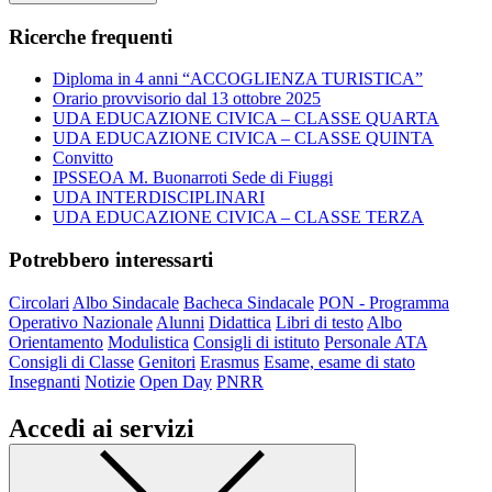
Ricerche frequenti
Diploma in 4 anni “ACCOGLIENZA TURISTICA”
Orario provvisorio dal 13 ottobre 2025
UDA EDUCAZIONE CIVICA – CLASSE QUARTA
UDA EDUCAZIONE CIVICA – CLASSE QUINTA
Convitto
IPSSEOA M. Buonarroti Sede di Fiuggi
UDA INTERDISCIPLINARI
UDA EDUCAZIONE CIVICA – CLASSE TERZA
Potrebbero interessarti
Circolari
Albo Sindacale
Bacheca Sindacale
PON - Programma
Operativo Nazionale
Alunni
Didattica
Libri di testo
Albo
Orientamento
Modulistica
Consigli di istituto
Personale ATA
Consigli di Classe
Genitori
Erasmus
Esame, esame di stato
Insegnanti
Notizie
Open Day
PNRR
Accedi ai servizi