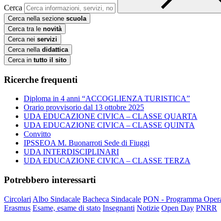
Cerca
Cerca nella sezione
scuola
Cerca tra le
novità
Cerca nei
servizi
Cerca nella
didattica
Cerca in
tutto il sito
Ricerche frequenti
Diploma in 4 anni “ACCOGLIENZA TURISTICA”
Orario provvisorio dal 13 ottobre 2025
UDA EDUCAZIONE CIVICA – CLASSE QUARTA
UDA EDUCAZIONE CIVICA – CLASSE QUINTA
Convitto
IPSSEOA M. Buonarroti Sede di Fiuggi
UDA INTERDISCIPLINARI
UDA EDUCAZIONE CIVICA – CLASSE TERZA
Potrebbero interessarti
Circolari
Albo Sindacale
Bacheca Sindacale
PON - Programma Opera
Erasmus
Esame, esame di stato
Insegnanti
Notizie
Open Day
PNRR