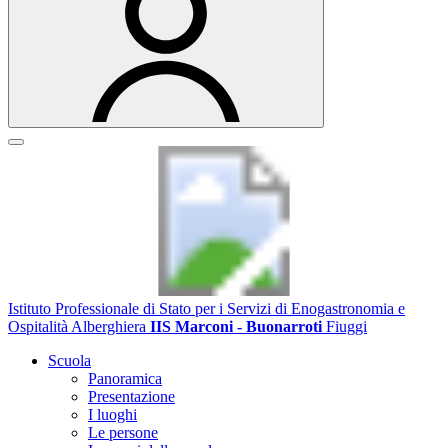
Istituto Professionale di Stato per i Servizi di Enogastronomia e
Ospitalità Alberghiera
IIS Marconi - Buonarroti
Fiuggi
Scuola
Panoramica
Presentazione
I luoghi
Le persone