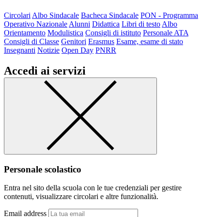
Circolari
Albo Sindacale
Bacheca Sindacale
PON - Programma
Operativo Nazionale
Alunni
Didattica
Libri di testo
Albo
Orientamento
Modulistica
Consigli di istituto
Personale ATA
Consigli di Classe
Genitori
Erasmus
Esame, esame di stato
Insegnanti
Notizie
Open Day
PNRR
Accedi ai servizi
Personale scolastico
Entra nel sito della scuola con le tue credenziali per gestire
contenuti, visualizzare circolari e altre funzionalità.
Email address