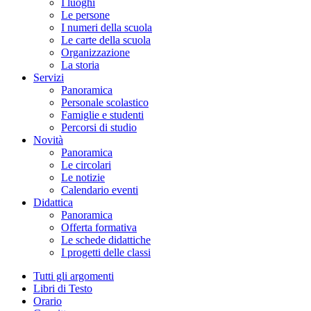
I luoghi
Le persone
I numeri della scuola
Le carte della scuola
Organizzazione
La storia
Servizi
Panoramica
Personale scolastico
Famiglie e studenti
Percorsi di studio
Novità
Panoramica
Le circolari
Le notizie
Calendario eventi
Didattica
Panoramica
Offerta formativa
Le schede didattiche
I progetti delle classi
Tutti gli argomenti
Libri di Testo
Orario