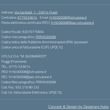
Indirizzo:
Via Garibaldi, 1 - 03014 Fiuggi
Centralino:
0775533614
Email:
frrh030008@istruzione.it
Posta elettronica certificata (PEC):
frrh030008@pec.istruzione.it
Codice fiscale: 92070770604
Codice meccanografico:
FRRH030008
Codice Indice delle Pubbliche Amministrazioni (IPA): ipsseoam
Codice unico di fatturazione (CUF): UFQC1Q
I.P.S.S.E.O.A. "M. BUONARROTI"
Fiuggi (Frosinone)
TEL.: 0775-533614
PEO: frrh030008@istruzione.it
PEC: frrh030008@pec.istruzione.it
Codice Meccanografico: FRRH030008
Cod. Fisc: 932 210 80 232
Cod. Un. fatturazione Elettronica: UFQC1Q;
Concept & Design by Designers Italia