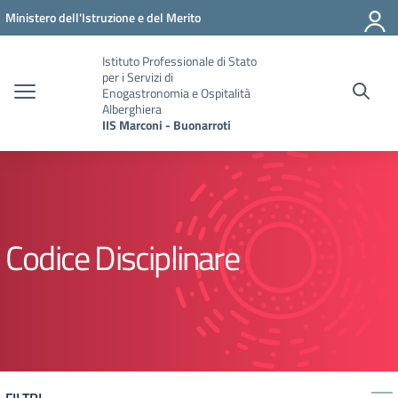
Vai ai contenuti
Vai al menu di navigazione
Vai al footer
Ministero dell'Istruzione e del Merito
Istituto Professionale di Stato
per i Servizi di
Enogastronomia e Ospitalità
Alberghiera
IIS Marconi - Buonarroti
Codice Disciplinare