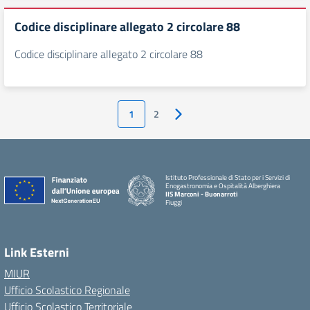
Codice disciplinare allegato 2 circolare 88
Codice disciplinare allegato 2 circolare 88
1
2
Pagina successiva
Istituto Professionale di Stato per i Servizi di
Enogastronomia e Ospitalità Alberghiera
IIS Marconi - Buonarroti
Fiuggi
Link Esterni
MIUR
Ufficio Scolastico Regionale
Ufficio Scolastico Territoriale