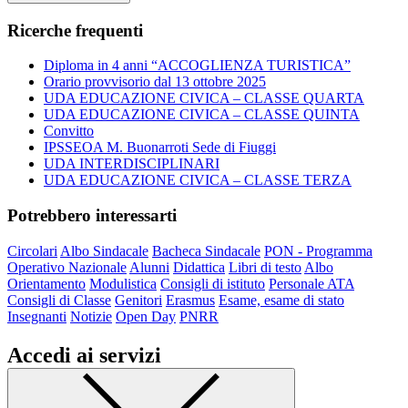
Ricerche frequenti
Diploma in 4 anni “ACCOGLIENZA TURISTICA”
Orario provvisorio dal 13 ottobre 2025
UDA EDUCAZIONE CIVICA – CLASSE QUARTA
UDA EDUCAZIONE CIVICA – CLASSE QUINTA
Convitto
IPSSEOA M. Buonarroti Sede di Fiuggi
UDA INTERDISCIPLINARI
UDA EDUCAZIONE CIVICA – CLASSE TERZA
Potrebbero interessarti
Circolari
Albo Sindacale
Bacheca Sindacale
PON - Programma
Operativo Nazionale
Alunni
Didattica
Libri di testo
Albo
Orientamento
Modulistica
Consigli di istituto
Personale ATA
Consigli di Classe
Genitori
Erasmus
Esame, esame di stato
Insegnanti
Notizie
Open Day
PNRR
Accedi ai servizi