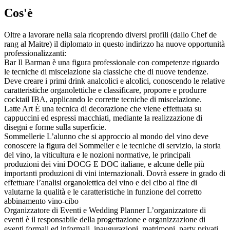
Cos'è
Oltre a lavorare nella sala ricoprendo diversi profili (dallo Chef de
rang al Maitre) il diplomato in questo indirizzo ha nuove opportunità
professionalizzanti:
Bar Il Barman è una figura professionale con competenze riguardo
le tecniche di miscelazione sia classiche che di nuove tendenze.
Deve creare i primi drink analcolici e alcolici, conoscendo le relative
caratteristiche organolettiche e classificare, proporre e produrre
cocktail IBA, applicando le corrette tecniche di miscelazione.
Latte Art È una tecnica di decorazione che viene effettuata su
cappuccini ed espressi macchiati, mediante la realizzazione di
disegni e forme sulla superficie.
Sommellerie L’alunno che si approccio al mondo del vino deve
conoscere la figura del Sommelier e le tecniche di servizio, la storia
del vino, la viticultura e le nozioni normative, le principali
produzioni dei vini DOCG E DOC italiane, e alcune delle più
importanti produzioni di vini internazionali. Dovrà essere in grado di
effettuare l’analisi organolettica del vino e del cibo al fine di
valutarne la qualità e le caratteristiche in funzione del corretto
abbinamento vino-cibo
Organizzatore di Eventi e Wedding Planner L’organizzatore di
eventi è il responsabile della progettazione e organizzazione di
eventi formali ed informali, inaugurazioni, matrimoni, party privati.