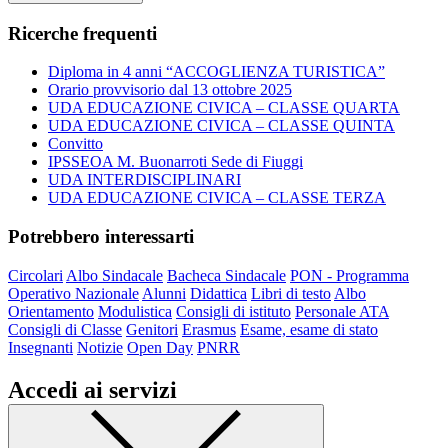
Ricerche frequenti
Diploma in 4 anni “ACCOGLIENZA TURISTICA”
Orario provvisorio dal 13 ottobre 2025
UDA EDUCAZIONE CIVICA – CLASSE QUARTA
UDA EDUCAZIONE CIVICA – CLASSE QUINTA
Convitto
IPSSEOA M. Buonarroti Sede di Fiuggi
UDA INTERDISCIPLINARI
UDA EDUCAZIONE CIVICA – CLASSE TERZA
Potrebbero interessarti
Circolari
Albo Sindacale
Bacheca Sindacale
PON - Programma
Operativo Nazionale
Alunni
Didattica
Libri di testo
Albo
Orientamento
Modulistica
Consigli di istituto
Personale ATA
Consigli di Classe
Genitori
Erasmus
Esame, esame di stato
Insegnanti
Notizie
Open Day
PNRR
Accedi ai servizi