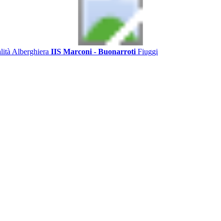
alità Alberghiera
IIS Marconi - Buonarroti
Fiuggi