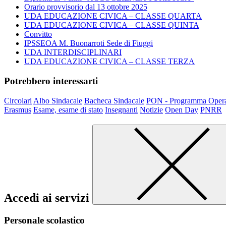
Orario provvisorio dal 13 ottobre 2025
UDA EDUCAZIONE CIVICA – CLASSE QUARTA
UDA EDUCAZIONE CIVICA – CLASSE QUINTA
Convitto
IPSSEOA M. Buonarroti Sede di Fiuggi
UDA INTERDISCIPLINARI
UDA EDUCAZIONE CIVICA – CLASSE TERZA
Potrebbero interessarti
Circolari
Albo Sindacale
Bacheca Sindacale
PON - Programma Opera
Erasmus
Esame, esame di stato
Insegnanti
Notizie
Open Day
PNRR
Accedi ai servizi
Personale scolastico