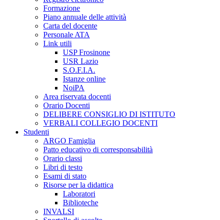
Formazione
Piano annuale delle attività
Carta del docente
Personale ATA
Link utili
USP Frosinone
USR Lazio
S.O.F.I.A.
Istanze online
NoiPA
Area riservata docenti
Orario Docenti
DELIBERE CONSIGLIO DI ISTITUTO
VERBALI COLLEGIO DOCENTI
Studenti
ARGO Famiglia
Patto educativo di corresponsabilità
Orario classi
Libri di testo
Esami di stato
Risorse per la didattica
Laboratori
Biblioteche
INVALSI