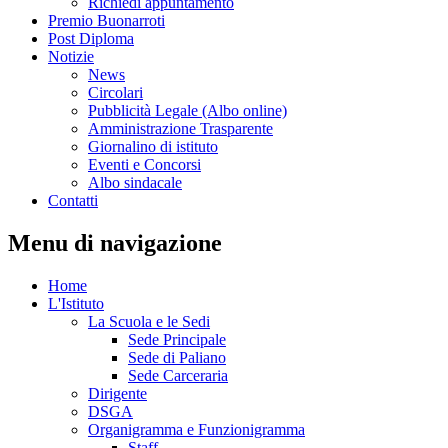
Richiedi appuntamento
Premio Buonarroti
Post Diploma
Notizie
News
Circolari
Pubblicità Legale (Albo online)
Amministrazione Trasparente
Giornalino di istituto
Eventi e Concorsi
Albo sindacale
Contatti
Menu di navigazione
Home
L'Istituto
La Scuola e le Sedi
Sede Principale
Sede di Paliano
Sede Carceraria
Dirigente
DSGA
Organigramma e Funzionigramma
Staff