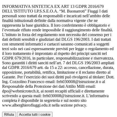
INFORMATIVA SINTETICA EX ART 13 GDPR 2016/679
DELL’ISTITUTO I.P.S.S.E.O.A. “M. Buonarroti” Fiuggi I dati
personali sono trattati da responsabili e incaricati nell’ambito delle
finalità istituzionali definite dalla normativa vigente che ne
rappresenta la base giuridica. Il loro conferimento è obbligatorio e
l’eventuale rifiuto rende impossibile il raggiungimento delle finalità.
L’istituto in forza del regolamento non necessita del consenso per i
dati definiti sensibili e giudiziari dal DLGS 196/2003. I dati trattati
con strumenti informatici e cartacei saranno comunicati a soggetti
terzi solo nei casi espressamente previsti per legge o regolamento ed
il loro trattamento è improntato al rispetto dei principi sanciti nel
GDPR 679/2016, in particolare, responsabilizzazione e riservatezza.
Sono garantiti i diritti sanciti nell’art. 7 del DLGS 196/2003 ampliati
dal GDPR 2016/679 artt. da 15 a 22: accesso, cancellazione, durata,
opposizione, portabilità, rettifica, limitazione e il reclamo diretto al
Garante. Per l’esercizio dei suoi diritti può rivolgersi al titolare: Dott.
Ing. Cozzolino Francesco email: frrh030008@istruzione.it o al
Responsabile della Protezione dei dati Attilio Milli email:
dpo@webmicrotech.it, ai nostri recapiti ufficiali e direttamente
scrivendo a questa mail: frrh030008@istruzione.it. L’informativa
completa è disponibile in segreteria e sul nostro sito
www.alberghierofiuggi.edu.it nella sezione privacy.
Rifiuta
Accetta tutti i cookie