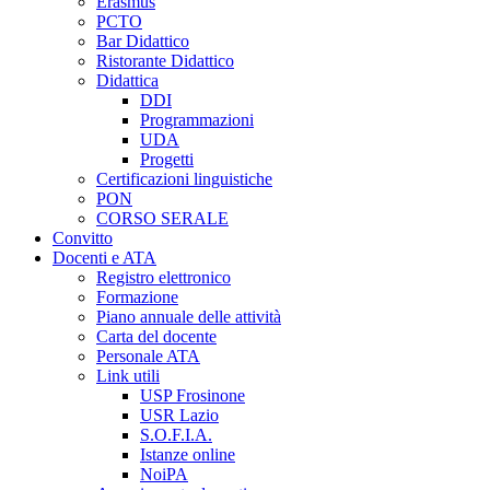
Erasmus
PCTO
Bar Didattico
Ristorante Didattico
Didattica
DDI
Programmazioni
UDA
Progetti
Certificazioni linguistiche
PON
CORSO SERALE
Convitto
Docenti e ATA
Registro elettronico
Formazione
Piano annuale delle attività
Carta del docente
Personale ATA
Link utili
USP Frosinone
USR Lazio
S.O.F.I.A.
Istanze online
NoiPA