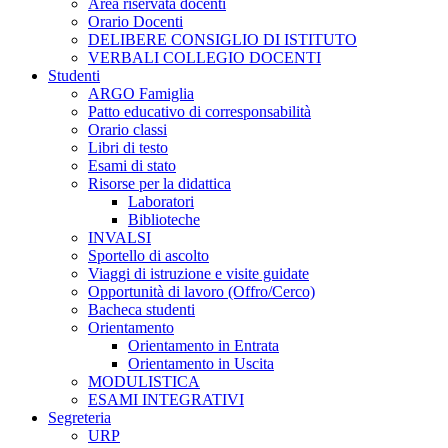
Area riservata docenti
Orario Docenti
DELIBERE CONSIGLIO DI ISTITUTO
VERBALI COLLEGIO DOCENTI
Studenti
ARGO Famiglia
Patto educativo di corresponsabilità
Orario classi
Libri di testo
Esami di stato
Risorse per la didattica
Laboratori
Biblioteche
INVALSI
Sportello di ascolto
Viaggi di istruzione e visite guidate
Opportunità di lavoro (Offro/Cerco)
Bacheca studenti
Orientamento
Orientamento in Entrata
Orientamento in Uscita
MODULISTICA
ESAMI INTEGRATIVI
Segreteria
URP