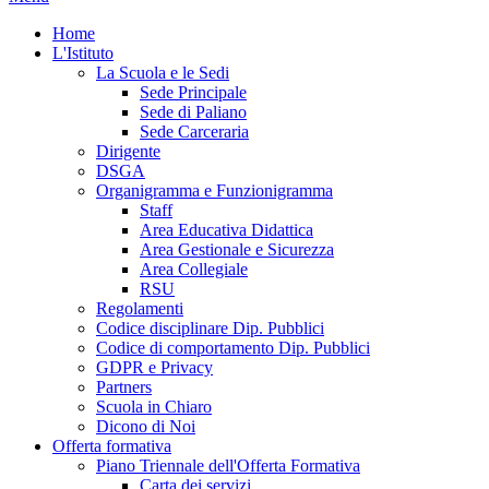
Home
L'Istituto
La Scuola e le Sedi
Sede Principale
Sede di Paliano
Sede Carceraria
Dirigente
DSGA
Organigramma e Funzionigramma
Staff
Area Educativa Didattica
Area Gestionale e Sicurezza
Area Collegiale
RSU
Regolamenti
Codice disciplinare Dip. Pubblici
Codice di comportamento Dip. Pubblici
GDPR e Privacy
Partners
Scuola in Chiaro
Dicono di Noi
Offerta formativa
Piano Triennale dell'Offerta Formativa
Carta dei servizi