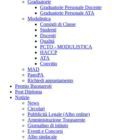
Graduatorie
Graduatorie Personale Docente
Graduatorie Personale ATA
Modulistica
Consigli di Classe
Studenti
Docenti
Qualità
PCTO - MODULISTICA
HACCP
ATA
Convitto
MAD
PagoPA
Richiedi appuntamento
Premio Buonarroti
Post Diploma
Notizie
News
Circolari
Pubblicità Legale (Albo online)
Amministrazione Trasparente
Giornalino di istituto
Eventi e Concorsi
Albo sindacale