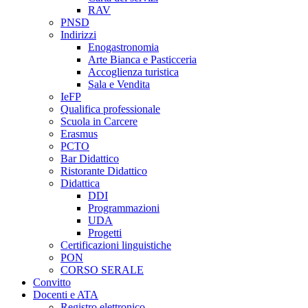
RAV
PNSD
Indirizzi
Enogastronomia
Arte Bianca e Pasticceria
Accoglienza turistica
Sala e Vendita
IeFP
Qualifica professionale
Scuola in Carcere
Erasmus
PCTO
Bar Didattico
Ristorante Didattico
Didattica
DDI
Programmazioni
UDA
Progetti
Certificazioni linguistiche
PON
CORSO SERALE
Convitto
Docenti e ATA
Registro elettronico