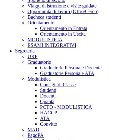
Sportello di ascolto
Viaggi di istruzione e visite guidate
Opportunità di lavoro (Offro/Cerco)
Bacheca studenti
Orientamento
Orientamento in Entrata
Orientamento in Uscita
MODULISTICA
ESAMI INTEGRATIVI
Segreteria
URP
Graduatorie
Graduatorie Personale Docente
Graduatorie Personale ATA
Modulistica
Consigli di Classe
Studenti
Docenti
Qualità
PCTO - MODULISTICA
HACCP
ATA
Convitto
MAD
PagoPA