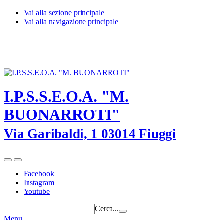
Vai alla sezione principale
Vai alla navigazione principale
I.P.S.S.E.O.A. "M. BUONARROTI" - Fiuggi (Frosinone) - TEL.
0775-533614 -
frrh030008@istruzione.it
-
frrh030008@pec.istruzione.it
I.P.S.S.E.O.A. "M.
BUONARROTI"
Via Garibaldi, 1 03014 Fiuggi
Facebook
Instagram
Youtube
Cerca...
Menu