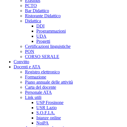
Erasmus
PCTO
Bar Didattico
Ristorante Didattico
Didattica
DDI
Programmazioni
UDA
Progetti
Certificazioni linguistiche
PON
CORSO SERALE
Convitto
Docenti e ATA
Registro elettronico
Formazione
Piano annuale delle attività
Carta del docente
Personale ATA
Link utili
USP Frosinone
USR Lazio
S.O.F.I.A.
Istanze online
NoiPA