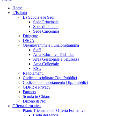
Home
L'Istituto
La Scuola e le Sedi
Sede Principale
Sede di Paliano
Sede Carceraria
Dirigente
DSGA
Organigramma e Funzionigramma
Staff
Area Educativa Didattica
Area Gestionale e Sicurezza
Area Collegiale
RSU
Regolamenti
Codice disciplinare Dip. Pubblici
Codice di comportamento Dip. Pubblici
GDPR e Privacy
Partners
Scuola in Chiaro
Dicono di Noi
Offerta formativa
Piano Triennale dell'Offerta Formativa
Carta dei servizi