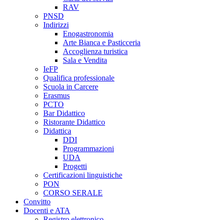
RAV
PNSD
Indirizzi
Enogastronomia
Arte Bianca e Pasticceria
Accoglienza turistica
Sala e Vendita
IeFP
Qualifica professionale
Scuola in Carcere
Erasmus
PCTO
Bar Didattico
Ristorante Didattico
Didattica
DDI
Programmazioni
UDA
Progetti
Certificazioni linguistiche
PON
CORSO SERALE
Convitto
Docenti e ATA
Registro elettronico