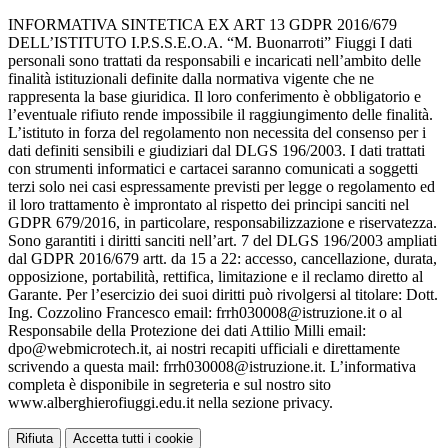
INFORMATIVA SINTETICA EX ART 13 GDPR 2016/679
DELL’ISTITUTO I.P.S.S.E.O.A. “M. Buonarroti” Fiuggi I dati
personali sono trattati da responsabili e incaricati nell’ambito delle
finalità istituzionali definite dalla normativa vigente che ne
rappresenta la base giuridica. Il loro conferimento è obbligatorio e
l’eventuale rifiuto rende impossibile il raggiungimento delle finalità.
L’istituto in forza del regolamento non necessita del consenso per i
dati definiti sensibili e giudiziari dal DLGS 196/2003. I dati trattati
con strumenti informatici e cartacei saranno comunicati a soggetti
terzi solo nei casi espressamente previsti per legge o regolamento ed
il loro trattamento è improntato al rispetto dei principi sanciti nel
GDPR 679/2016, in particolare, responsabilizzazione e riservatezza.
Sono garantiti i diritti sanciti nell’art. 7 del DLGS 196/2003 ampliati
dal GDPR 2016/679 artt. da 15 a 22: accesso, cancellazione, durata,
opposizione, portabilità, rettifica, limitazione e il reclamo diretto al
Garante. Per l’esercizio dei suoi diritti può rivolgersi al titolare: Dott.
Ing. Cozzolino Francesco email: frrh030008@istruzione.it o al
Responsabile della Protezione dei dati Attilio Milli email:
dpo@webmicrotech.it, ai nostri recapiti ufficiali e direttamente
scrivendo a questa mail: frrh030008@istruzione.it. L’informativa
completa è disponibile in segreteria e sul nostro sito
www.alberghierofiuggi.edu.it nella sezione privacy.
Rifiuta
Accetta tutti i cookie