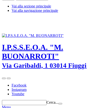
Vai alla sezione principale
Vai alla navigazione principale
I.P.S.S.E.O.A. "M. BUONARROTI" - Fiuggi (Frosinone) - TEL.
0775-533614 -
frrh030008@istruzione.it
-
frrh030008@pec.istruzione.it
I.P.S.S.E.O.A. "M.
BUONARROTI"
Via Garibaldi, 1 03014 Fiuggi
Facebook
Instagram
Youtube
Cerca...
Menu