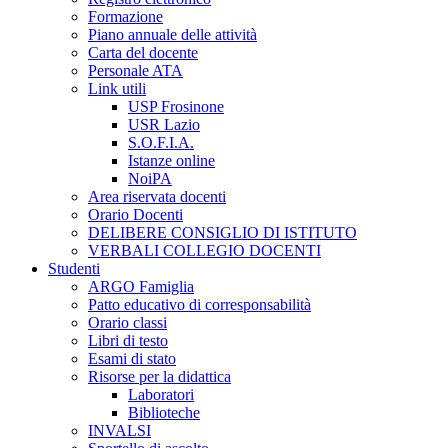
Formazione
Piano annuale delle attività
Carta del docente
Personale ATA
Link utili
USP Frosinone
USR Lazio
S.O.F.I.A.
Istanze online
NoiPA
Area riservata docenti
Orario Docenti
DELIBERE CONSIGLIO DI ISTITUTO
VERBALI COLLEGIO DOCENTI
Studenti
ARGO Famiglia
Patto educativo di corresponsabilità
Orario classi
Libri di testo
Esami di stato
Risorse per la didattica
Laboratori
Biblioteche
INVALSI