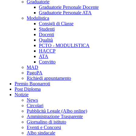
Graduatorie
Graduatorie Personale Docente
Graduatorie Personale ATA
Modulistica
Consigli di Classe
Studenti
Docenti
Qualità
PCTO - MODULISTICA
HACCP
ATA
Convitto
MAD
PagoPA
Richiedi appuntamento
Premio Buonarroti
Post Diploma
Notizie
News
Circolari
Pubblicità Legale (Albo online)
Amministrazione Trasparente
Giornalino di istituto
Eventi e Concorsi
Albo sindacale