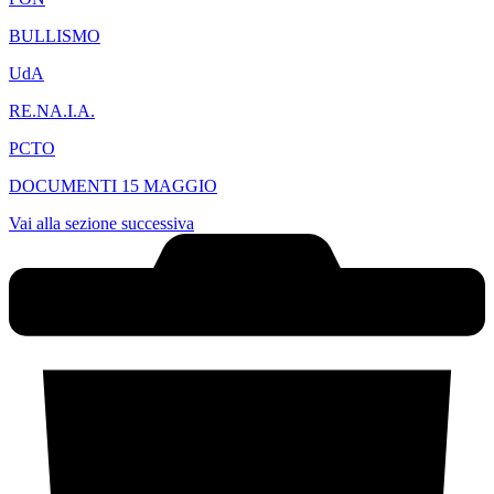
BULLISMO
UdA
RE.NA.I.A.
PCTO
DOCUMENTI 15 MAGGIO
Vai alla sezione successiva