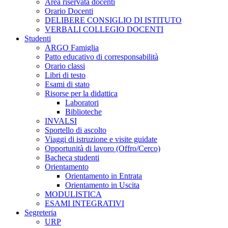
Area riservata docenti
Orario Docenti
DELIBERE CONSIGLIO DI ISTITUTO
VERBALI COLLEGIO DOCENTI
Studenti
ARGO Famiglia
Patto educativo di corresponsabilità
Orario classi
Libri di testo
Esami di stato
Risorse per la didattica
Laboratori
Biblioteche
INVALSI
Sportello di ascolto
Viaggi di istruzione e visite guidate
Opportunità di lavoro (Offro/Cerco)
Bacheca studenti
Orientamento
Orientamento in Entrata
Orientamento in Uscita
MODULISTICA
ESAMI INTEGRATIVI
Segreteria
URP