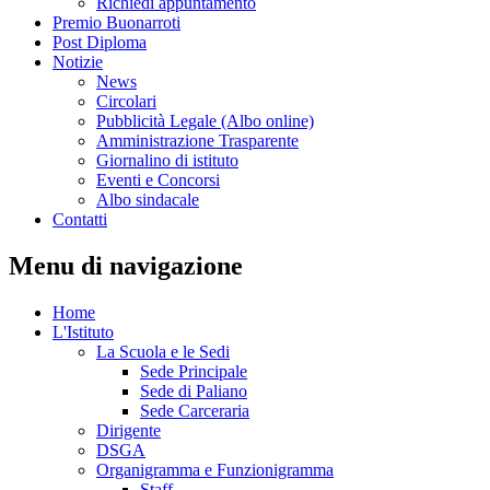
Richiedi appuntamento
Premio Buonarroti
Post Diploma
Notizie
News
Circolari
Pubblicità Legale (Albo online)
Amministrazione Trasparente
Giornalino di istituto
Eventi e Concorsi
Albo sindacale
Contatti
Menu di navigazione
Home
L'Istituto
La Scuola e le Sedi
Sede Principale
Sede di Paliano
Sede Carceraria
Dirigente
DSGA
Organigramma e Funzionigramma
Staff