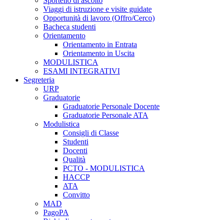
Sportello di ascolto
Viaggi di istruzione e visite guidate
Opportunità di lavoro (Offro/Cerco)
Bacheca studenti
Orientamento
Orientamento in Entrata
Orientamento in Uscita
MODULISTICA
ESAMI INTEGRATIVI
Segreteria
URP
Graduatorie
Graduatorie Personale Docente
Graduatorie Personale ATA
Modulistica
Consigli di Classe
Studenti
Docenti
Qualità
PCTO - MODULISTICA
HACCP
ATA
Convitto
MAD
PagoPA