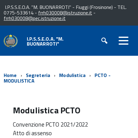
I.P.S.S.E.O.A. "M. BUONARROTI" - Fiuggi (Frosinone) - TEL.
0775-533614 -
frrh030008@istruzione.it
-
frrh030008@pec.istruzione.it
I.P.S.S.E.O.A. "M.
BUONARROTI"
Home
Segreteria
Modulistica
PCTO -
MODULISTICA
Modulistica PCTO
Convenzione PCTO 2021/2022
Atto di assenso