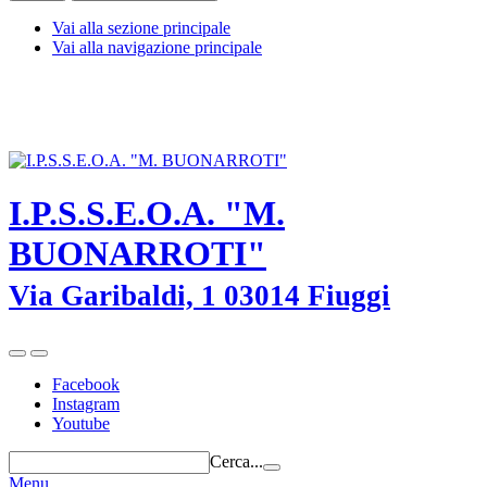
Vai alla sezione principale
Vai alla navigazione principale
I.P.S.S.E.O.A. "M. BUONARROTI" - Fiuggi (Frosinone) - TEL.
0775-533614 -
frrh030008@istruzione.it
-
frrh030008@pec.istruzione.it
I.P.S.S.E.O.A. "M.
BUONARROTI"
Via Garibaldi, 1 03014 Fiuggi
Facebook
Instagram
Youtube
Cerca...
Menu