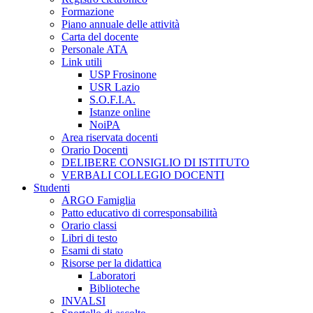
Formazione
Piano annuale delle attività
Carta del docente
Personale ATA
Link utili
USP Frosinone
USR Lazio
S.O.F.I.A.
Istanze online
NoiPA
Area riservata docenti
Orario Docenti
DELIBERE CONSIGLIO DI ISTITUTO
VERBALI COLLEGIO DOCENTI
Studenti
ARGO Famiglia
Patto educativo di corresponsabilità
Orario classi
Libri di testo
Esami di stato
Risorse per la didattica
Laboratori
Biblioteche
INVALSI