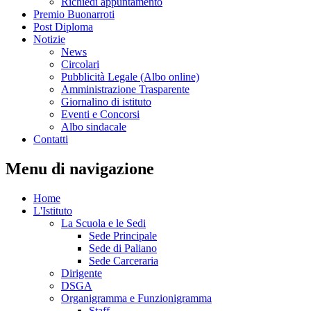
Richiedi appuntamento
Premio Buonarroti
Post Diploma
Notizie
News
Circolari
Pubblicità Legale (Albo online)
Amministrazione Trasparente
Giornalino di istituto
Eventi e Concorsi
Albo sindacale
Contatti
Menu di navigazione
Home
L'Istituto
La Scuola e le Sedi
Sede Principale
Sede di Paliano
Sede Carceraria
Dirigente
DSGA
Organigramma e Funzionigramma
Staff