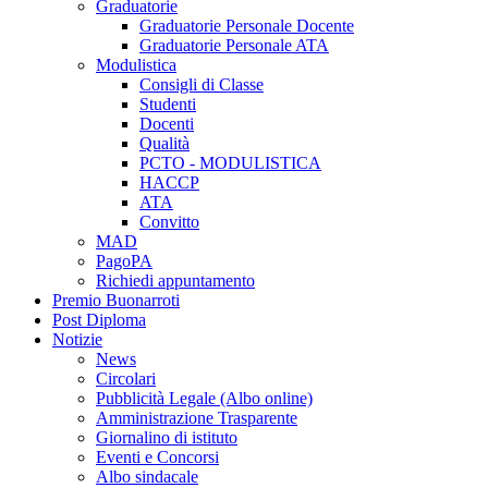
Graduatorie
Graduatorie Personale Docente
Graduatorie Personale ATA
Modulistica
Consigli di Classe
Studenti
Docenti
Qualità
PCTO - MODULISTICA
HACCP
ATA
Convitto
MAD
PagoPA
Richiedi appuntamento
Premio Buonarroti
Post Diploma
Notizie
News
Circolari
Pubblicità Legale (Albo online)
Amministrazione Trasparente
Giornalino di istituto
Eventi e Concorsi
Albo sindacale