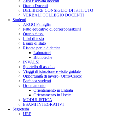
Area riservata docenti
Orario Docenti
DELIBERE CONSIGLIO DI ISTITUTO
VERBALI COLLEGIO DOCENTI
Studenti
ARGO Famiglia
Patto educativo di corresponsabilità
Orario classi
Libri di testo
Esami di stato
Risorse per la didattica
Laboratori
Biblioteche
INVALSI
Sportello di ascolto
Viaggi di istruzione e visite guidate
Opportunità di lavoro (Offro/Cerco)
Bacheca studenti
Orientamento
Orientamento in Entrata
Orientamento in Uscita
MODULISTICA
ESAMI INTEGRATIVI
Segreteria
URP