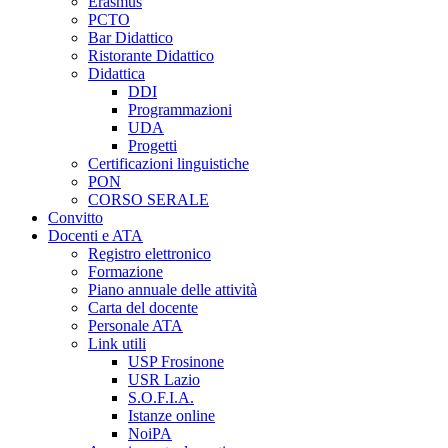
Erasmus
PCTO
Bar Didattico
Ristorante Didattico
Didattica
DDI
Programmazioni
UDA
Progetti
Certificazioni linguistiche
PON
CORSO SERALE
Convitto
Docenti e ATA
Registro elettronico
Formazione
Piano annuale delle attività
Carta del docente
Personale ATA
Link utili
USP Frosinone
USR Lazio
S.O.F.I.A.
Istanze online
NoiPA