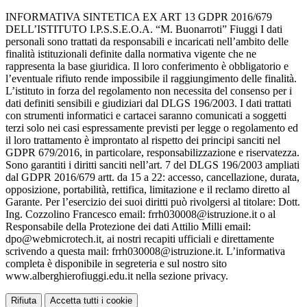
INFORMATIVA SINTETICA EX ART 13 GDPR 2016/679
DELL’ISTITUTO I.P.S.S.E.O.A. “M. Buonarroti” Fiuggi I dati
personali sono trattati da responsabili e incaricati nell’ambito delle
finalità istituzionali definite dalla normativa vigente che ne
rappresenta la base giuridica. Il loro conferimento è obbligatorio e
l’eventuale rifiuto rende impossibile il raggiungimento delle finalità.
L’istituto in forza del regolamento non necessita del consenso per i
dati definiti sensibili e giudiziari dal DLGS 196/2003. I dati trattati
con strumenti informatici e cartacei saranno comunicati a soggetti
terzi solo nei casi espressamente previsti per legge o regolamento ed
il loro trattamento è improntato al rispetto dei principi sanciti nel
GDPR 679/2016, in particolare, responsabilizzazione e riservatezza.
Sono garantiti i diritti sanciti nell’art. 7 del DLGS 196/2003 ampliati
dal GDPR 2016/679 artt. da 15 a 22: accesso, cancellazione, durata,
opposizione, portabilità, rettifica, limitazione e il reclamo diretto al
Garante. Per l’esercizio dei suoi diritti può rivolgersi al titolare: Dott.
Ing. Cozzolino Francesco email: frrh030008@istruzione.it o al
Responsabile della Protezione dei dati Attilio Milli email:
dpo@webmicrotech.it, ai nostri recapiti ufficiali e direttamente
scrivendo a questa mail: frrh030008@istruzione.it. L’informativa
completa è disponibile in segreteria e sul nostro sito
www.alberghierofiuggi.edu.it nella sezione privacy.
Rifiuta
Accetta tutti i cookie