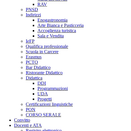
RAV
PNSD
Indirizzi
Enogastronomia
Arte Bianca e Pasticceria
Accoglienza turistica
Sala e Vendita
IeFP
Qualifica professionale
Scuola in Carcere
Erasmus
PCTO
Bar Didattico
Ristorante Didattico
Didattica
DDI
Programmazioni
UDA
Progetti
Certificazioni linguistiche
PON
CORSO SERALE
Convitto
Docenti e ATA
Registro elettronico