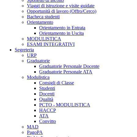
Sportello di ascolto
Viaggi di istruzione e visite guidate
Opportunità di lavoro (Offro/Cerco)
Bacheca studenti
Orientamento
Orientamento in Entrata
Orientamento in Uscita
MODULISTICA
ESAMI INTEGRATIVI
Segreteria
URP
Graduatorie
Graduatorie Personale Docente
Graduatorie Personale ATA
Modulistica
Consigli di Classe
Studenti
Docenti
Qualità
PCTO - MODULISTICA
HACCP
ATA
Convitto
MAD
PagoPA