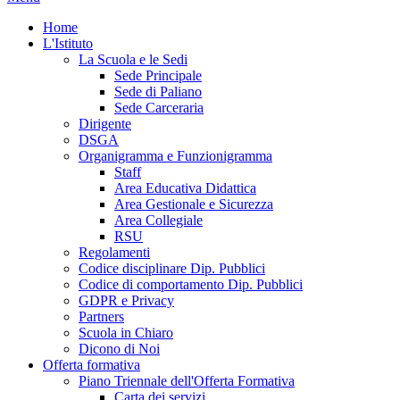
Home
L'Istituto
La Scuola e le Sedi
Sede Principale
Sede di Paliano
Sede Carceraria
Dirigente
DSGA
Organigramma e Funzionigramma
Staff
Area Educativa Didattica
Area Gestionale e Sicurezza
Area Collegiale
RSU
Regolamenti
Codice disciplinare Dip. Pubblici
Codice di comportamento Dip. Pubblici
GDPR e Privacy
Partners
Scuola in Chiaro
Dicono di Noi
Offerta formativa
Piano Triennale dell'Offerta Formativa
Carta dei servizi