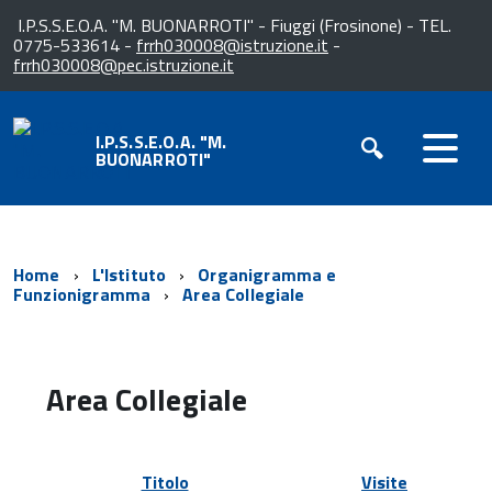
I.P.S.S.E.O.A. "M. BUONARROTI" - Fiuggi (Frosinone) - TEL.
0775-533614 -
frrh030008@istruzione.it
-
frrh030008@pec.istruzione.it
I.P.S.S.E.O.A. "M.
BUONARROTI"
Home
L'Istituto
Organigramma e
Funzionigramma
Area Collegiale
Area Collegiale
Titolo
Visite