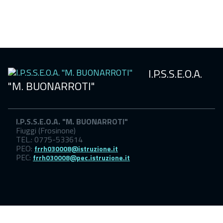
Sicurezza
scuola
I.P.S.S.E.O.A.
"M. BUONARROTI"
I.P.S.S.E.O.A. "M. BUONARROTI"
Fiuggi (Frosinone)
TEL.: 0775-533614
PEO:
frrh030008@istruzione.it
PEC:
frrh030008@pec.istruzione.it