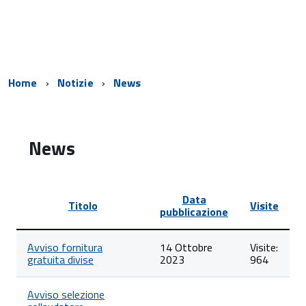
Home
Notizie
News
News
Data
Titolo
Visite
pubblicazione
Lista
Avviso fornitura
14 Ottobre
Visite:
degli
gratuita divise
2023
964
articoli
nella
categoria
Avviso selezione
News