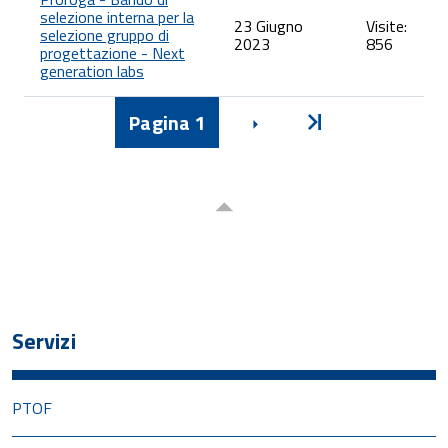
selezione interna per la
23 Giugno
Visite:
selezione gruppo di
2023
856
progettazione - Next
generation labs
Pagina
1
Avanti
Inizio
Servizi
PTOF