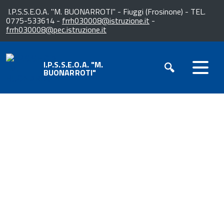
I.P.S.S.E.O.A. "M. BUONARROTI" - Fiuggi (Frosinone) - TEL.
0775-533614 -
frrh030008@istruzione.it
-
frrh030008@pec.istruzione.it
I.P.S.S.E.O.A. "M.
BUONARROTI"