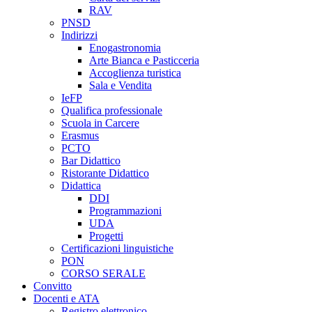
RAV
PNSD
Indirizzi
Enogastronomia
Arte Bianca e Pasticceria
Accoglienza turistica
Sala e Vendita
IeFP
Qualifica professionale
Scuola in Carcere
Erasmus
PCTO
Bar Didattico
Ristorante Didattico
Didattica
DDI
Programmazioni
UDA
Progetti
Certificazioni linguistiche
PON
CORSO SERALE
Convitto
Docenti e ATA
Registro elettronico