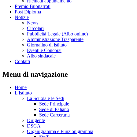
Richiedi appuntamento
Premio Buonarroti
Post Diploma
Notizie
News
Circolari
Pubblicità Legale (Albo online)
Amministrazione Trasparente
Giornalino di istituto
Eventi e Concorsi
Albo sindacale
Contatti
Menu di navigazione
Home
L'Istituto
La Scuola e le Sedi
Sede Principale
Sede di Paliano
Sede Carceraria
Dirigente
DSGA
Organigramma e Funzionigramma
Staff