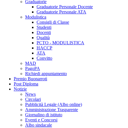
Graduatorie
Graduatorie Personale Docente
Graduatorie Personale ATA
Modulistica
Consigli di Classe
Studenti
Docenti
Qualità
PCTO - MODULISTICA
HACCP
ATA
Convitto
MAD
PagoPA
Richiedi appuntamento
Premio Buonarroti
Post Diploma
Notizie
News
Circolari
Pubblicità Legale (Albo online)
Amministrazione Trasparente
Giornalino di istituto
Eventi e Concorsi
Albo sindacale