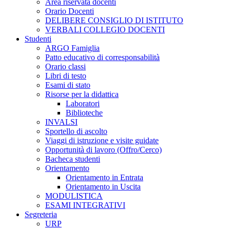
Area riservata docenti
Orario Docenti
DELIBERE CONSIGLIO DI ISTITUTO
VERBALI COLLEGIO DOCENTI
Studenti
ARGO Famiglia
Patto educativo di corresponsabilità
Orario classi
Libri di testo
Esami di stato
Risorse per la didattica
Laboratori
Biblioteche
INVALSI
Sportello di ascolto
Viaggi di istruzione e visite guidate
Opportunità di lavoro (Offro/Cerco)
Bacheca studenti
Orientamento
Orientamento in Entrata
Orientamento in Uscita
MODULISTICA
ESAMI INTEGRATIVI
Segreteria
URP