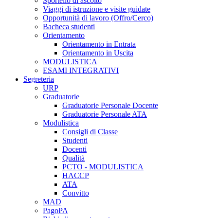
Sportello di ascolto
Viaggi di istruzione e visite guidate
Opportunità di lavoro (Offro/Cerco)
Bacheca studenti
Orientamento
Orientamento in Entrata
Orientamento in Uscita
MODULISTICA
ESAMI INTEGRATIVI
Segreteria
URP
Graduatorie
Graduatorie Personale Docente
Graduatorie Personale ATA
Modulistica
Consigli di Classe
Studenti
Docenti
Qualità
PCTO - MODULISTICA
HACCP
ATA
Convitto
MAD
PagoPA