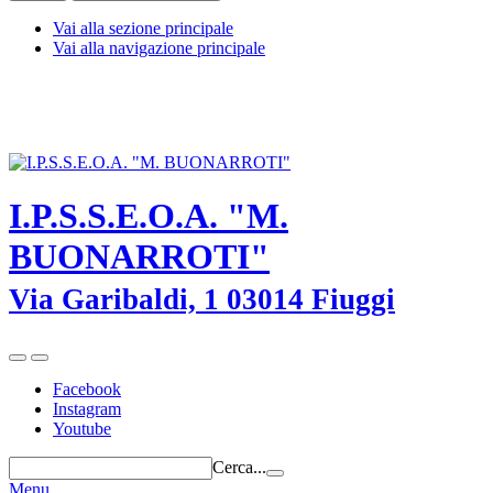
Vai alla sezione principale
Vai alla navigazione principale
I.P.S.S.E.O.A. "M. BUONARROTI" - Fiuggi (Frosinone) - TEL.
0775-533614 -
frrh030008@istruzione.it
-
frrh030008@pec.istruzione.it
I.P.S.S.E.O.A. "M.
BUONARROTI"
Via Garibaldi, 1 03014 Fiuggi
Facebook
Instagram
Youtube
Cerca...
Menu