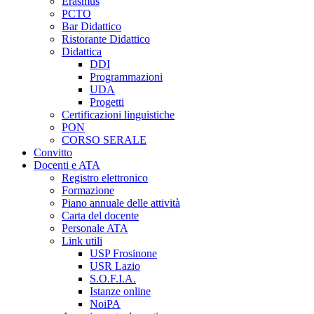
Erasmus
PCTO
Bar Didattico
Ristorante Didattico
Didattica
DDI
Programmazioni
UDA
Progetti
Certificazioni linguistiche
PON
CORSO SERALE
Convitto
Docenti e ATA
Registro elettronico
Formazione
Piano annuale delle attività
Carta del docente
Personale ATA
Link utili
USP Frosinone
USR Lazio
S.O.F.I.A.
Istanze online
NoiPA