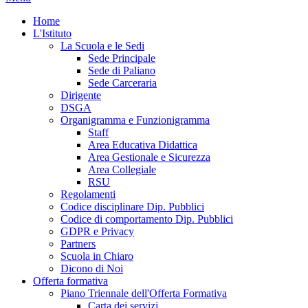
Home
L'Istituto
La Scuola e le Sedi
Sede Principale
Sede di Paliano
Sede Carceraria
Dirigente
DSGA
Organigramma e Funzionigramma
Staff
Area Educativa Didattica
Area Gestionale e Sicurezza
Area Collegiale
RSU
Regolamenti
Codice disciplinare Dip. Pubblici
Codice di comportamento Dip. Pubblici
GDPR e Privacy
Partners
Scuola in Chiaro
Dicono di Noi
Offerta formativa
Piano Triennale dell'Offerta Formativa
Carta dei servizi