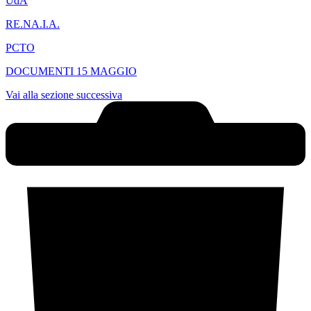
UdA
RE.NA.I.A.
PCTO
DOCUMENTI 15 MAGGIO
Vai alla sezione successiva