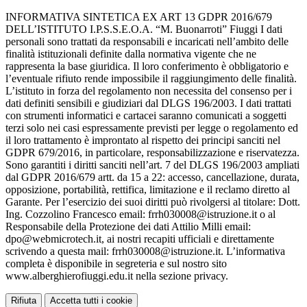
INFORMATIVA SINTETICA EX ART 13 GDPR 2016/679
DELL’ISTITUTO I.P.S.S.E.O.A. “M. Buonarroti” Fiuggi I dati
personali sono trattati da responsabili e incaricati nell’ambito delle
finalità istituzionali definite dalla normativa vigente che ne
rappresenta la base giuridica. Il loro conferimento è obbligatorio e
l’eventuale rifiuto rende impossibile il raggiungimento delle finalità.
L’istituto in forza del regolamento non necessita del consenso per i
dati definiti sensibili e giudiziari dal DLGS 196/2003. I dati trattati
con strumenti informatici e cartacei saranno comunicati a soggetti
terzi solo nei casi espressamente previsti per legge o regolamento ed
il loro trattamento è improntato al rispetto dei principi sanciti nel
GDPR 679/2016, in particolare, responsabilizzazione e riservatezza.
Sono garantiti i diritti sanciti nell’art. 7 del DLGS 196/2003 ampliati
dal GDPR 2016/679 artt. da 15 a 22: accesso, cancellazione, durata,
opposizione, portabilità, rettifica, limitazione e il reclamo diretto al
Garante. Per l’esercizio dei suoi diritti può rivolgersi al titolare: Dott.
Ing. Cozzolino Francesco email: frrh030008@istruzione.it o al
Responsabile della Protezione dei dati Attilio Milli email:
dpo@webmicrotech.it, ai nostri recapiti ufficiali e direttamente
scrivendo a questa mail: frrh030008@istruzione.it. L’informativa
completa è disponibile in segreteria e sul nostro sito
www.alberghierofiuggi.edu.it nella sezione privacy.
Rifiuta
Accetta tutti i cookie