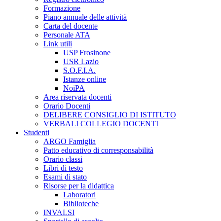
Formazione
Piano annuale delle attività
Carta del docente
Personale ATA
Link utili
USP Frosinone
USR Lazio
S.O.F.I.A.
Istanze online
NoiPA
Area riservata docenti
Orario Docenti
DELIBERE CONSIGLIO DI ISTITUTO
VERBALI COLLEGIO DOCENTI
Studenti
ARGO Famiglia
Patto educativo di corresponsabilità
Orario classi
Libri di testo
Esami di stato
Risorse per la didattica
Laboratori
Biblioteche
INVALSI