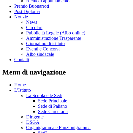
Richiedi appuntamento
Premio Buonarroti
Post Diploma
Notizie
News
Circolari
Pubblicità Legale (Albo online)
Amministrazione Trasparente
Giornalino di istituto
Eventi e Concorsi
Albo sindacale
Contatti
Menu di navigazione
Home
L'Istituto
La Scuola e le Sedi
Sede Principale
Sede di Paliano
Sede Carceraria
Dirigente
DSGA
Organigramma e Funzionigramma
Staff