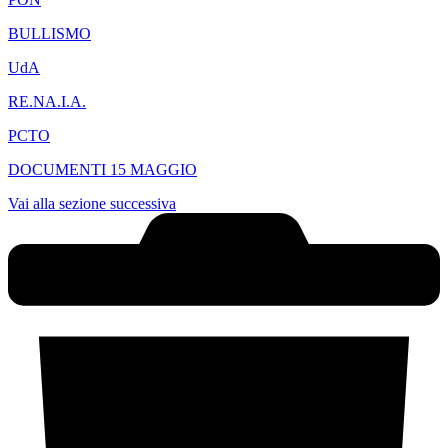
BULLISMO
UdA
RE.NA.I.A.
PCTO
DOCUMENTI 15 MAGGIO
Vai alla sezione successiva