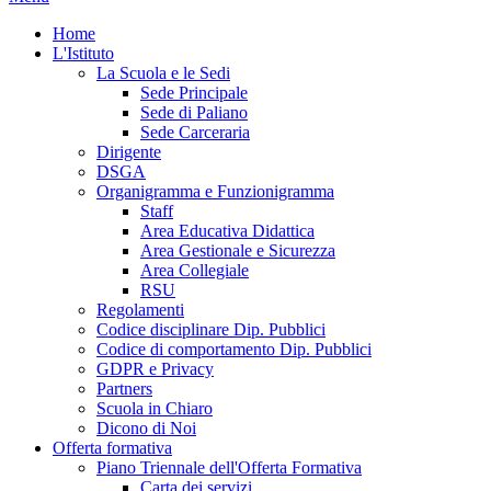
Home
L'Istituto
La Scuola e le Sedi
Sede Principale
Sede di Paliano
Sede Carceraria
Dirigente
DSGA
Organigramma e Funzionigramma
Staff
Area Educativa Didattica
Area Gestionale e Sicurezza
Area Collegiale
RSU
Regolamenti
Codice disciplinare Dip. Pubblici
Codice di comportamento Dip. Pubblici
GDPR e Privacy
Partners
Scuola in Chiaro
Dicono di Noi
Offerta formativa
Piano Triennale dell'Offerta Formativa
Carta dei servizi