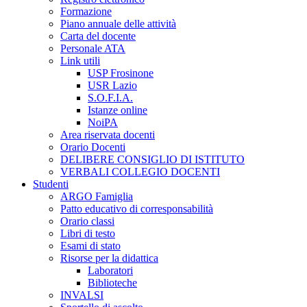
Formazione
Piano annuale delle attività
Carta del docente
Personale ATA
Link utili
USP Frosinone
USR Lazio
S.O.F.I.A.
Istanze online
NoiPA
Area riservata docenti
Orario Docenti
DELIBERE CONSIGLIO DI ISTITUTO
VERBALI COLLEGIO DOCENTI
Studenti
ARGO Famiglia
Patto educativo di corresponsabilità
Orario classi
Libri di testo
Esami di stato
Risorse per la didattica
Laboratori
Biblioteche
INVALSI