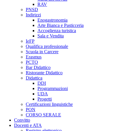
RAV
PNSD
Indirizzi
Enogastronomia
Arte Bianca e Pasticceria
Accoglienza turistica
Sala e Vendita
IeFP
Qualifica professionale
Scuola in Carcere
Erasmus
PCTO
Bar Didattico
Ristorante Didattico
Didattica
DDI
Programmazioni
UDA
Progetti
Certificazioni linguistiche
PON
CORSO SERALE
Convitto
Docenti e ATA
Registro elettronico