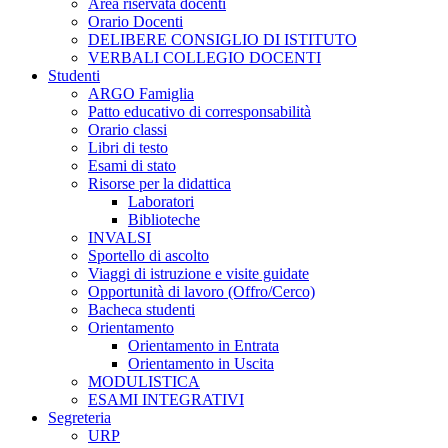
Area riservata docenti
Orario Docenti
DELIBERE CONSIGLIO DI ISTITUTO
VERBALI COLLEGIO DOCENTI
Studenti
ARGO Famiglia
Patto educativo di corresponsabilità
Orario classi
Libri di testo
Esami di stato
Risorse per la didattica
Laboratori
Biblioteche
INVALSI
Sportello di ascolto
Viaggi di istruzione e visite guidate
Opportunità di lavoro (Offro/Cerco)
Bacheca studenti
Orientamento
Orientamento in Entrata
Orientamento in Uscita
MODULISTICA
ESAMI INTEGRATIVI
Segreteria
URP