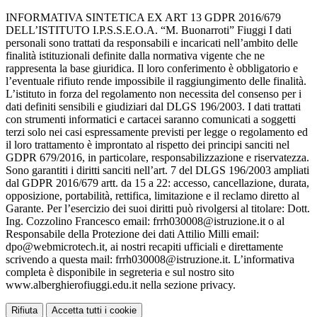
INFORMATIVA SINTETICA EX ART 13 GDPR 2016/679
DELL’ISTITUTO I.P.S.S.E.O.A. “M. Buonarroti” Fiuggi I dati
personali sono trattati da responsabili e incaricati nell’ambito delle
finalità istituzionali definite dalla normativa vigente che ne
rappresenta la base giuridica. Il loro conferimento è obbligatorio e
l’eventuale rifiuto rende impossibile il raggiungimento delle finalità.
L’istituto in forza del regolamento non necessita del consenso per i
dati definiti sensibili e giudiziari dal DLGS 196/2003. I dati trattati
con strumenti informatici e cartacei saranno comunicati a soggetti
terzi solo nei casi espressamente previsti per legge o regolamento ed
il loro trattamento è improntato al rispetto dei principi sanciti nel
GDPR 679/2016, in particolare, responsabilizzazione e riservatezza.
Sono garantiti i diritti sanciti nell’art. 7 del DLGS 196/2003 ampliati
dal GDPR 2016/679 artt. da 15 a 22: accesso, cancellazione, durata,
opposizione, portabilità, rettifica, limitazione e il reclamo diretto al
Garante. Per l’esercizio dei suoi diritti può rivolgersi al titolare: Dott.
Ing. Cozzolino Francesco email: frrh030008@istruzione.it o al
Responsabile della Protezione dei dati Attilio Milli email:
dpo@webmicrotech.it, ai nostri recapiti ufficiali e direttamente
scrivendo a questa mail: frrh030008@istruzione.it. L’informativa
completa è disponibile in segreteria e sul nostro sito
www.alberghierofiuggi.edu.it nella sezione privacy.
Rifiuta
Accetta tutti i cookie