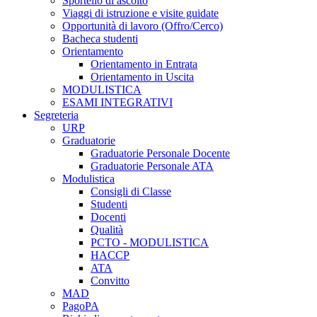
Sportello di ascolto
Viaggi di istruzione e visite guidate
Opportunità di lavoro (Offro/Cerco)
Bacheca studenti
Orientamento
Orientamento in Entrata
Orientamento in Uscita
MODULISTICA
ESAMI INTEGRATIVI
Segreteria
URP
Graduatorie
Graduatorie Personale Docente
Graduatorie Personale ATA
Modulistica
Consigli di Classe
Studenti
Docenti
Qualità
PCTO - MODULISTICA
HACCP
ATA
Convitto
MAD
PagoPA