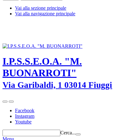
Vai alla sezione principale
Vai alla navigazione principale
I.P.S.S.E.O.A. "M. BUONARROTI" - Fiuggi (Frosinone) - TEL.
0775-533614 -
frrh030008@istruzione.it
-
frrh030008@pec.istruzione.it
I.P.S.S.E.O.A. "M.
BUONARROTI"
Via Garibaldi, 1 03014 Fiuggi
Facebook
Instagram
Youtube
Cerca...
Menu