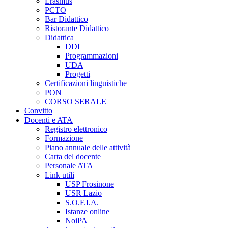
Erasmus
PCTO
Bar Didattico
Ristorante Didattico
Didattica
DDI
Programmazioni
UDA
Progetti
Certificazioni linguistiche
PON
CORSO SERALE
Convitto
Docenti e ATA
Registro elettronico
Formazione
Piano annuale delle attività
Carta del docente
Personale ATA
Link utili
USP Frosinone
USR Lazio
S.O.F.I.A.
Istanze online
NoiPA