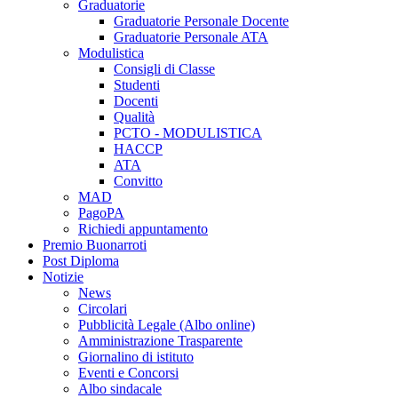
Graduatorie
Graduatorie Personale Docente
Graduatorie Personale ATA
Modulistica
Consigli di Classe
Studenti
Docenti
Qualità
PCTO - MODULISTICA
HACCP
ATA
Convitto
MAD
PagoPA
Richiedi appuntamento
Premio Buonarroti
Post Diploma
Notizie
News
Circolari
Pubblicità Legale (Albo online)
Amministrazione Trasparente
Giornalino di istituto
Eventi e Concorsi
Albo sindacale