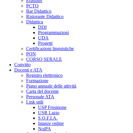
Erasmus
PCTO
Bar Didattico
Ristorante Didattico
Didattica
DDI
Programmazioni
UDA
Progetti
Certificazioni linguistiche
PON
CORSO SERALE
Convitto
Docenti e ATA
Registro elettronico
Formazione
Piano annuale delle attività
Carta del docente
Personale ATA
Link utili
USP Frosinone
USR Lazio
S.O.F.I.A.
Istanze online
NoiPA