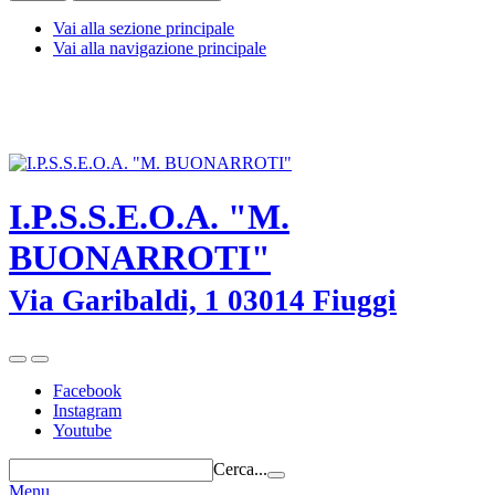
Vai alla sezione principale
Vai alla navigazione principale
I.P.S.S.E.O.A. "M. BUONARROTI" - Fiuggi (Frosinone) - TEL.
0775-533614 -
frrh030008@istruzione.it
-
frrh030008@pec.istruzione.it
I.P.S.S.E.O.A. "M.
BUONARROTI"
Via Garibaldi, 1 03014 Fiuggi
Facebook
Instagram
Youtube
Cerca...
Menu