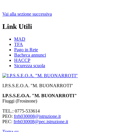
Vai alla sezione successiva
Link Utili
MAD
TFA
Pago in Rete
Bacheca annunci
HACCP
Sicurezza scuola
I.P.S.S.E.O.A. "M. BUONARROTI"
I.P.S.S.E.O.A. "M. BUONARROTI"
Fiuggi (Frosinone)
TEL.: 0775-533614
PEO:
frrh030008@istruzione.it
PEC:
frrh030008@pec.istruzione.it
Torna su