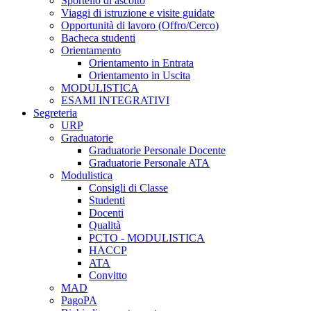
Sportello di ascolto
Viaggi di istruzione e visite guidate
Opportunità di lavoro (Offro/Cerco)
Bacheca studenti
Orientamento
Orientamento in Entrata
Orientamento in Uscita
MODULISTICA
ESAMI INTEGRATIVI
Segreteria
URP
Graduatorie
Graduatorie Personale Docente
Graduatorie Personale ATA
Modulistica
Consigli di Classe
Studenti
Docenti
Qualità
PCTO - MODULISTICA
HACCP
ATA
Convitto
MAD
PagoPA