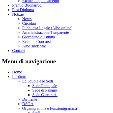
Richiedi appuntamento
Premio Buonarroti
Post Diploma
Notizie
News
Circolari
Pubblicità Legale (Albo online)
Amministrazione Trasparente
Giornalino di istituto
Eventi e Concorsi
Albo sindacale
Contatti
Menu di navigazione
Home
L'Istituto
La Scuola e le Sedi
Sede Principale
Sede di Paliano
Sede Carceraria
Dirigente
DSGA
Organigramma e Funzionigramma
Staff