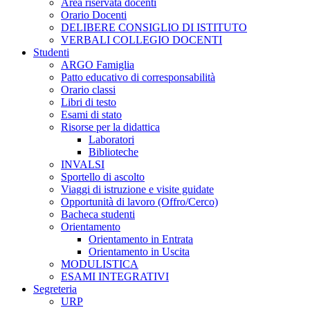
Area riservata docenti
Orario Docenti
DELIBERE CONSIGLIO DI ISTITUTO
VERBALI COLLEGIO DOCENTI
Studenti
ARGO Famiglia
Patto educativo di corresponsabilità
Orario classi
Libri di testo
Esami di stato
Risorse per la didattica
Laboratori
Biblioteche
INVALSI
Sportello di ascolto
Viaggi di istruzione e visite guidate
Opportunità di lavoro (Offro/Cerco)
Bacheca studenti
Orientamento
Orientamento in Entrata
Orientamento in Uscita
MODULISTICA
ESAMI INTEGRATIVI
Segreteria
URP