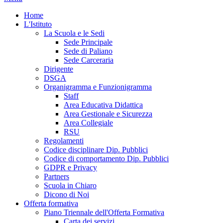
Home
L'Istituto
La Scuola e le Sedi
Sede Principale
Sede di Paliano
Sede Carceraria
Dirigente
DSGA
Organigramma e Funzionigramma
Staff
Area Educativa Didattica
Area Gestionale e Sicurezza
Area Collegiale
RSU
Regolamenti
Codice disciplinare Dip. Pubblici
Codice di comportamento Dip. Pubblici
GDPR e Privacy
Partners
Scuola in Chiaro
Dicono di Noi
Offerta formativa
Piano Triennale dell'Offerta Formativa
Carta dei servizi