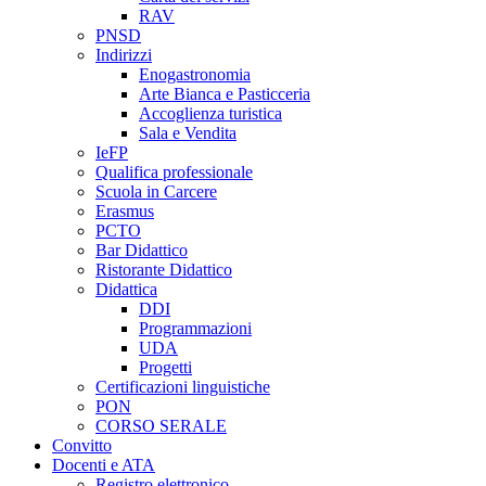
RAV
PNSD
Indirizzi
Enogastronomia
Arte Bianca e Pasticceria
Accoglienza turistica
Sala e Vendita
IeFP
Qualifica professionale
Scuola in Carcere
Erasmus
PCTO
Bar Didattico
Ristorante Didattico
Didattica
DDI
Programmazioni
UDA
Progetti
Certificazioni linguistiche
PON
CORSO SERALE
Convitto
Docenti e ATA
Registro elettronico