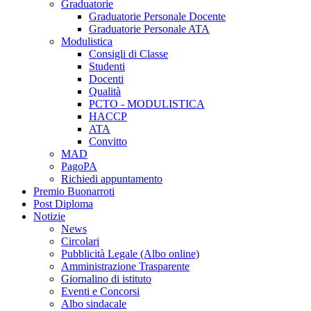
Graduatorie
Graduatorie Personale Docente
Graduatorie Personale ATA
Modulistica
Consigli di Classe
Studenti
Docenti
Qualità
PCTO - MODULISTICA
HACCP
ATA
Convitto
MAD
PagoPA
Richiedi appuntamento
Premio Buonarroti
Post Diploma
Notizie
News
Circolari
Pubblicità Legale (Albo online)
Amministrazione Trasparente
Giornalino di istituto
Eventi e Concorsi
Albo sindacale