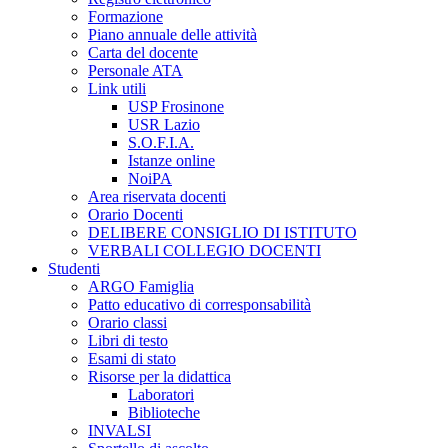
Formazione
Piano annuale delle attività
Carta del docente
Personale ATA
Link utili
USP Frosinone
USR Lazio
S.O.F.I.A.
Istanze online
NoiPA
Area riservata docenti
Orario Docenti
DELIBERE CONSIGLIO DI ISTITUTO
VERBALI COLLEGIO DOCENTI
Studenti
ARGO Famiglia
Patto educativo di corresponsabilità
Orario classi
Libri di testo
Esami di stato
Risorse per la didattica
Laboratori
Biblioteche
INVALSI