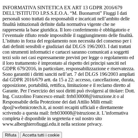
INFORMATIVA SINTETICA EX ART 13 GDPR 2016/679
DELL’ISTITUTO I.P.S.S.E.O.A. “M. Buonarroti” Fiuggi I dati
personali sono trattati da responsabili e incaricati nell’ambito delle
finalità istituzionali definite dalla normativa vigente che ne
rappresenta la base giuridica. Il loro conferimento è obbligatorio e
l’eventuale rifiuto rende impossibile il raggiungimento delle finalità.
L’istituto in forza del regolamento non necessita del consenso per i
dati definiti sensibili e giudiziari dal DLGS 196/2003. I dati trattati
con strumenti informatici e cartacei saranno comunicati a soggetti
terzi solo nei casi espressamente previsti per legge o regolamento ed
il loro trattamento è improntato al rispetto dei principi sanciti nel
GDPR 679/2016, in particolare, responsabilizzazione e riservatezza.
Sono garantiti i diritti sanciti nell’art. 7 del DLGS 196/2003 ampliati
dal GDPR 2016/679 artt. da 15 a 22: accesso, cancellazione, durata,
opposizione, portabilità, rettifica, limitazione e il reclamo diretto al
Garante. Per l’esercizio dei suoi diritti può rivolgersi al titolare: Dott.
Ing. Cozzolino Francesco email: frrh030008@istruzione.it o al
Responsabile della Protezione dei dati Attilio Milli email:
dpo@webmicrotech.it, ai nostri recapiti ufficiali e direttamente
scrivendo a questa mail: frrh030008@istruzione.it. L’informativa
completa è disponibile in segreteria e sul nostro sito
www.alberghierofiuggi.edu.it nella sezione privacy.
Rifiuta
Accetta tutti i cookie