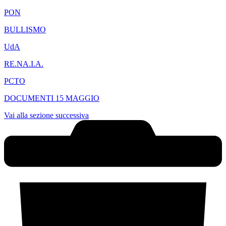
PON
BULLISMO
UdA
RE.NA.I.A.
PCTO
DOCUMENTI 15 MAGGIO
Vai alla sezione successiva