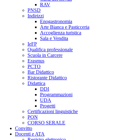
RAV
PNSD
Indirizzi
Enogastronomia
Arte Bianca e Pasticceria
Accoglienza turistica
Sala e Vendita
IeFP
Qualifica professionale
Scuola in Carcere
Erasmus
PCTO
Bar Didattico
Ristorante Didattico
Didattica
DDI
Programmazioni
UDA
Progetti
Certificazioni linguistiche
PON
CORSO SERALE
Convitto
Docenti e ATA
Registro elettronico