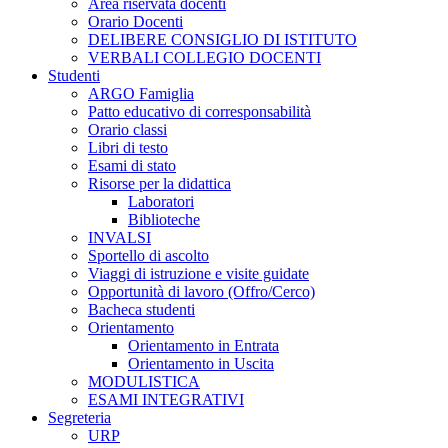
Area riservata docenti
Orario Docenti
DELIBERE CONSIGLIO DI ISTITUTO
VERBALI COLLEGIO DOCENTI
Studenti
ARGO Famiglia
Patto educativo di corresponsabilità
Orario classi
Libri di testo
Esami di stato
Risorse per la didattica
Laboratori
Biblioteche
INVALSI
Sportello di ascolto
Viaggi di istruzione e visite guidate
Opportunità di lavoro (Offro/Cerco)
Bacheca studenti
Orientamento
Orientamento in Entrata
Orientamento in Uscita
MODULISTICA
ESAMI INTEGRATIVI
Segreteria
URP