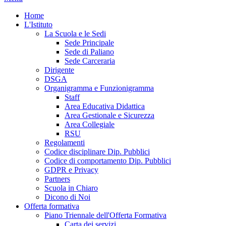
Home
L'Istituto
La Scuola e le Sedi
Sede Principale
Sede di Paliano
Sede Carceraria
Dirigente
DSGA
Organigramma e Funzionigramma
Staff
Area Educativa Didattica
Area Gestionale e Sicurezza
Area Collegiale
RSU
Regolamenti
Codice disciplinare Dip. Pubblici
Codice di comportamento Dip. Pubblici
GDPR e Privacy
Partners
Scuola in Chiaro
Dicono di Noi
Offerta formativa
Piano Triennale dell'Offerta Formativa
Carta dei servizi