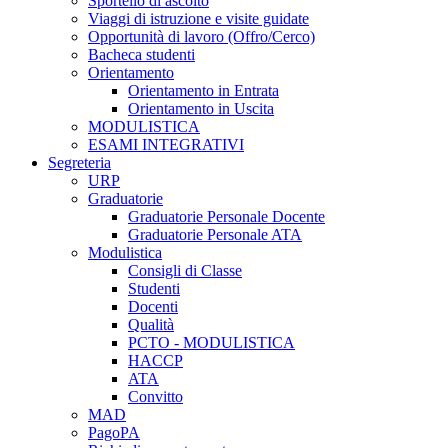
Sportello di ascolto
Viaggi di istruzione e visite guidate
Opportunità di lavoro (Offro/Cerco)
Bacheca studenti
Orientamento
Orientamento in Entrata
Orientamento in Uscita
MODULISTICA
ESAMI INTEGRATIVI
Segreteria
URP
Graduatorie
Graduatorie Personale Docente
Graduatorie Personale ATA
Modulistica
Consigli di Classe
Studenti
Docenti
Qualità
PCTO - MODULISTICA
HACCP
ATA
Convitto
MAD
PagoPA