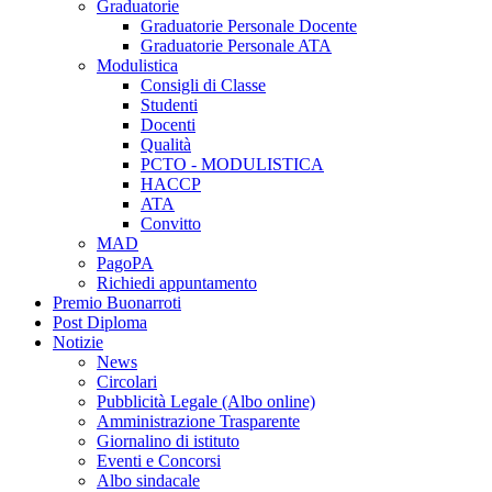
Graduatorie
Graduatorie Personale Docente
Graduatorie Personale ATA
Modulistica
Consigli di Classe
Studenti
Docenti
Qualità
PCTO - MODULISTICA
HACCP
ATA
Convitto
MAD
PagoPA
Richiedi appuntamento
Premio Buonarroti
Post Diploma
Notizie
News
Circolari
Pubblicità Legale (Albo online)
Amministrazione Trasparente
Giornalino di istituto
Eventi e Concorsi
Albo sindacale