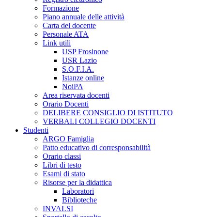
Formazione
Piano annuale delle attività
Carta del docente
Personale ATA
Link utili
USP Frosinone
USR Lazio
S.O.F.I.A.
Istanze online
NoiPA
Area riservata docenti
Orario Docenti
DELIBERE CONSIGLIO DI ISTITUTO
VERBALI COLLEGIO DOCENTI
Studenti
ARGO Famiglia
Patto educativo di corresponsabilità
Orario classi
Libri di testo
Esami di stato
Risorse per la didattica
Laboratori
Biblioteche
INVALSI