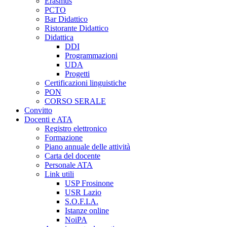
Erasmus
PCTO
Bar Didattico
Ristorante Didattico
Didattica
DDI
Programmazioni
UDA
Progetti
Certificazioni linguistiche
PON
CORSO SERALE
Convitto
Docenti e ATA
Registro elettronico
Formazione
Piano annuale delle attività
Carta del docente
Personale ATA
Link utili
USP Frosinone
USR Lazio
S.O.F.I.A.
Istanze online
NoiPA