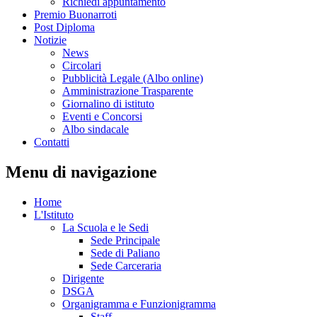
Richiedi appuntamento
Premio Buonarroti
Post Diploma
Notizie
News
Circolari
Pubblicità Legale (Albo online)
Amministrazione Trasparente
Giornalino di istituto
Eventi e Concorsi
Albo sindacale
Contatti
Menu di navigazione
Home
L'Istituto
La Scuola e le Sedi
Sede Principale
Sede di Paliano
Sede Carceraria
Dirigente
DSGA
Organigramma e Funzionigramma
Staff