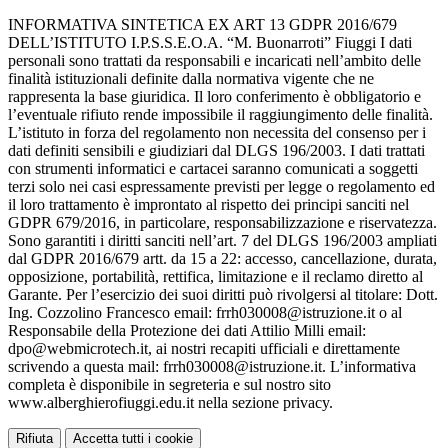
INFORMATIVA SINTETICA EX ART 13 GDPR 2016/679
DELL’ISTITUTO I.P.S.S.E.O.A. “M. Buonarroti” Fiuggi I dati
personali sono trattati da responsabili e incaricati nell’ambito delle
finalità istituzionali definite dalla normativa vigente che ne
rappresenta la base giuridica. Il loro conferimento è obbligatorio e
l’eventuale rifiuto rende impossibile il raggiungimento delle finalità.
L’istituto in forza del regolamento non necessita del consenso per i
dati definiti sensibili e giudiziari dal DLGS 196/2003. I dati trattati
con strumenti informatici e cartacei saranno comunicati a soggetti
terzi solo nei casi espressamente previsti per legge o regolamento ed
il loro trattamento è improntato al rispetto dei principi sanciti nel
GDPR 679/2016, in particolare, responsabilizzazione e riservatezza.
Sono garantiti i diritti sanciti nell’art. 7 del DLGS 196/2003 ampliati
dal GDPR 2016/679 artt. da 15 a 22: accesso, cancellazione, durata,
opposizione, portabilità, rettifica, limitazione e il reclamo diretto al
Garante. Per l’esercizio dei suoi diritti può rivolgersi al titolare: Dott.
Ing. Cozzolino Francesco email: frrh030008@istruzione.it o al
Responsabile della Protezione dei dati Attilio Milli email:
dpo@webmicrotech.it, ai nostri recapiti ufficiali e direttamente
scrivendo a questa mail: frrh030008@istruzione.it. L’informativa
completa è disponibile in segreteria e sul nostro sito
www.alberghierofiuggi.edu.it nella sezione privacy.
Rifiuta
Accetta tutti i cookie