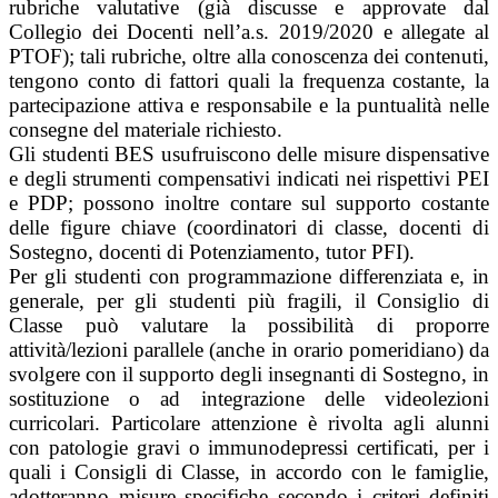
rubriche valutative (già discusse e approvate dal
Collegio dei Docenti nell’a.s. 2019/2020 e allegate al
PTOF); tali rubriche, oltre alla conoscenza dei contenuti,
tengono conto di fattori quali la frequenza costante, la
partecipazione attiva e responsabile e la puntualità nelle
consegne del materiale richiesto.
Gli studenti BES usufruiscono delle misure dispensative
e degli strumenti compensativi indicati nei rispettivi PEI
e PDP; possono inoltre contare sul supporto costante
delle figure chiave (coordinatori di classe, docenti di
Sostegno, docenti di Potenziamento, tutor PFI).
Per gli studenti con programmazione differenziata e, in
generale, per gli studenti più fragili, il Consiglio di
Classe può valutare la possibilità di proporre
attività/lezioni parallele (anche in orario pomeridiano) da
svolgere con il supporto degli insegnanti di Sostegno, in
sostituzione o ad integrazione delle videolezioni
curricolari. Particolare attenzione è rivolta agli alunni
con patologie gravi o immunodepressi certificati, per i
quali i Consigli di Classe, in accordo con le famiglie,
adotteranno misure specifiche secondo i criteri definiti