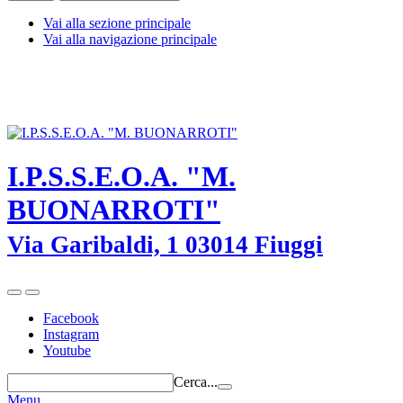
Vai alla sezione principale
Vai alla navigazione principale
I.P.S.S.E.O.A. "M. BUONARROTI" - Fiuggi (Frosinone) - TEL.
0775-533614 -
frrh030008@istruzione.it
-
frrh030008@pec.istruzione.it
I.P.S.S.E.O.A. "M.
BUONARROTI"
Via Garibaldi, 1 03014 Fiuggi
Facebook
Instagram
Youtube
Cerca...
Menu