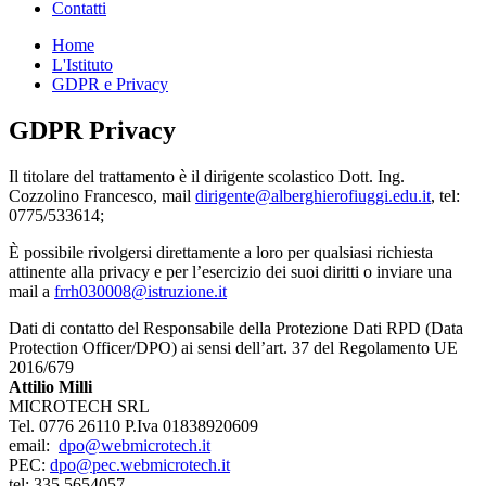
Contatti
Home
L'Istituto
GDPR e Privacy
GDPR Privacy
Il titolare del trattamento è il dirigente scolastico Dott. Ing.
Cozzolino Francesco, mail
dirigente@alberghierofiuggi.edu.it
, tel:
0775/533614;
È possibile rivolgersi direttamente a loro per qualsiasi richiesta
attinente alla privacy e per l’esercizio dei suoi diritti o inviare una
mail a
frrh030008@istruzione.it
Dati di contatto del Responsabile della Protezione Dati RPD (Data
Protection Officer/DPO) ai sensi dell’art. 37 del Regolamento UE
2016/679
Attilio Milli
MICROTECH SRL
Tel. 0776 26110 P.Iva 01838920609
email:
dpo@webmicrotech.it
PEC:
dpo@pec.webmicrotech.it
tel: 335 5654057