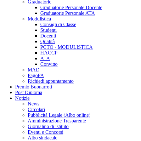
Graduatorie
Graduatorie Personale Docente
Graduatorie Personale ATA
Modulistica
Consigli di Classe
Studenti
Docenti
Qualità
PCTO - MODULISTICA
HACCP
ATA
Convitto
MAD
PagoPA
Richiedi appuntamento
Premio Buonarroti
Post Diploma
Notizie
News
Circolari
Pubblicità Legale (Albo online)
Amministrazione Trasparente
Giornalino di istituto
Eventi e Concorsi
Albo sindacale