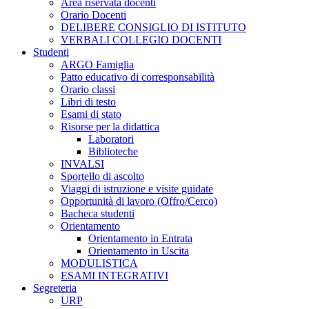
Area riservata docenti
Orario Docenti
DELIBERE CONSIGLIO DI ISTITUTO
VERBALI COLLEGIO DOCENTI
Studenti
ARGO Famiglia
Patto educativo di corresponsabilità
Orario classi
Libri di testo
Esami di stato
Risorse per la didattica
Laboratori
Biblioteche
INVALSI
Sportello di ascolto
Viaggi di istruzione e visite guidate
Opportunità di lavoro (Offro/Cerco)
Bacheca studenti
Orientamento
Orientamento in Entrata
Orientamento in Uscita
MODULISTICA
ESAMI INTEGRATIVI
Segreteria
URP