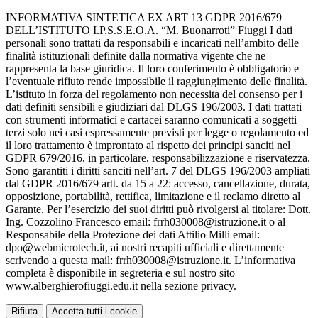
INFORMATIVA SINTETICA EX ART 13 GDPR 2016/679
DELL’ISTITUTO I.P.S.S.E.O.A. “M. Buonarroti” Fiuggi I dati
personali sono trattati da responsabili e incaricati nell’ambito delle
finalità istituzionali definite dalla normativa vigente che ne
rappresenta la base giuridica. Il loro conferimento è obbligatorio e
l’eventuale rifiuto rende impossibile il raggiungimento delle finalità.
L’istituto in forza del regolamento non necessita del consenso per i
dati definiti sensibili e giudiziari dal DLGS 196/2003. I dati trattati
con strumenti informatici e cartacei saranno comunicati a soggetti
terzi solo nei casi espressamente previsti per legge o regolamento ed
il loro trattamento è improntato al rispetto dei principi sanciti nel
GDPR 679/2016, in particolare, responsabilizzazione e riservatezza.
Sono garantiti i diritti sanciti nell’art. 7 del DLGS 196/2003 ampliati
dal GDPR 2016/679 artt. da 15 a 22: accesso, cancellazione, durata,
opposizione, portabilità, rettifica, limitazione e il reclamo diretto al
Garante. Per l’esercizio dei suoi diritti può rivolgersi al titolare: Dott.
Ing. Cozzolino Francesco email: frrh030008@istruzione.it o al
Responsabile della Protezione dei dati Attilio Milli email:
dpo@webmicrotech.it, ai nostri recapiti ufficiali e direttamente
scrivendo a questa mail: frrh030008@istruzione.it. L’informativa
completa è disponibile in segreteria e sul nostro sito
www.alberghierofiuggi.edu.it nella sezione privacy.
Rifiuta
Accetta tutti i cookie