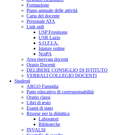
Formazione
Piano annuale delle attività
Carta del docente
Personale ATA
Link utili
USP Frosinone
USR Lazio
S.O.F.I.A.
Istanze online
NoiPA
Area riservata docenti
Orario Docenti
DELIBERE CONSIGLIO DI ISTITUTO
VERBALI COLLEGIO DOCENTI
Studenti
ARGO Famiglia
Patto educativo di corresponsabilità
Orario classi
Libri di testo
Esami di stato
Risorse per la didattica
Laboratori
Biblioteche
INVALSI