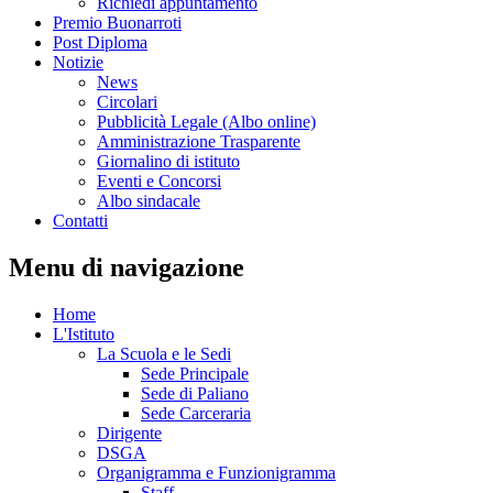
Richiedi appuntamento
Premio Buonarroti
Post Diploma
Notizie
News
Circolari
Pubblicità Legale (Albo online)
Amministrazione Trasparente
Giornalino di istituto
Eventi e Concorsi
Albo sindacale
Contatti
Menu di navigazione
Home
L'Istituto
La Scuola e le Sedi
Sede Principale
Sede di Paliano
Sede Carceraria
Dirigente
DSGA
Organigramma e Funzionigramma
Staff