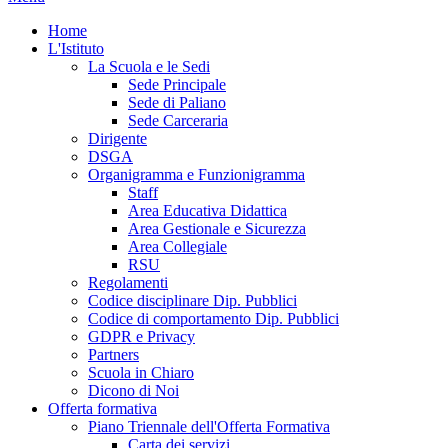
Home
L'Istituto
La Scuola e le Sedi
Sede Principale
Sede di Paliano
Sede Carceraria
Dirigente
DSGA
Organigramma e Funzionigramma
Staff
Area Educativa Didattica
Area Gestionale e Sicurezza
Area Collegiale
RSU
Regolamenti
Codice disciplinare Dip. Pubblici
Codice di comportamento Dip. Pubblici
GDPR e Privacy
Partners
Scuola in Chiaro
Dicono di Noi
Offerta formativa
Piano Triennale dell'Offerta Formativa
Carta dei servizi