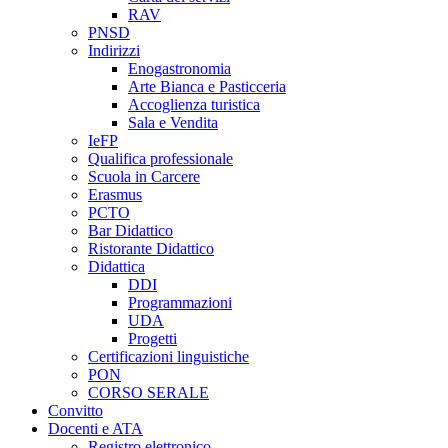
RAV
PNSD
Indirizzi
Enogastronomia
Arte Bianca e Pasticceria
Accoglienza turistica
Sala e Vendita
IeFP
Qualifica professionale
Scuola in Carcere
Erasmus
PCTO
Bar Didattico
Ristorante Didattico
Didattica
DDI
Programmazioni
UDA
Progetti
Certificazioni linguistiche
PON
CORSO SERALE
Convitto
Docenti e ATA
Registro elettronico