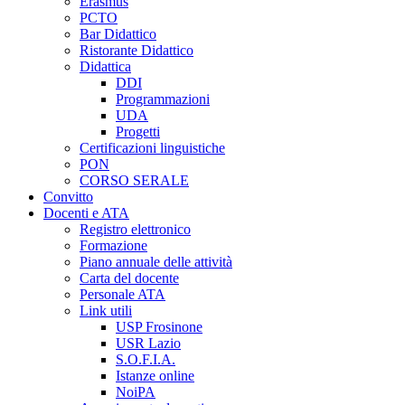
Erasmus
PCTO
Bar Didattico
Ristorante Didattico
Didattica
DDI
Programmazioni
UDA
Progetti
Certificazioni linguistiche
PON
CORSO SERALE
Convitto
Docenti e ATA
Registro elettronico
Formazione
Piano annuale delle attività
Carta del docente
Personale ATA
Link utili
USP Frosinone
USR Lazio
S.O.F.I.A.
Istanze online
NoiPA