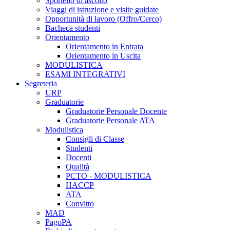
Sportello di ascolto
Viaggi di istruzione e visite guidate
Opportunità di lavoro (Offro/Cerco)
Bacheca studenti
Orientamento
Orientamento in Entrata
Orientamento in Uscita
MODULISTICA
ESAMI INTEGRATIVI
Segreteria
URP
Graduatorie
Graduatorie Personale Docente
Graduatorie Personale ATA
Modulistica
Consigli di Classe
Studenti
Docenti
Qualità
PCTO - MODULISTICA
HACCP
ATA
Convitto
MAD
PagoPA