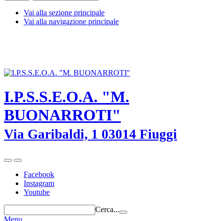
Vai alla sezione principale
Vai alla navigazione principale
I.P.S.S.E.O.A. "M. BUONARROTI" - Fiuggi (Frosinone) - TEL.
0775-533614 -
frrh030008@istruzione.it
-
frrh030008@pec.istruzione.it
I.P.S.S.E.O.A. "M.
BUONARROTI"
Via Garibaldi, 1 03014 Fiuggi
Facebook
Instagram
Youtube
Cerca...
Menu