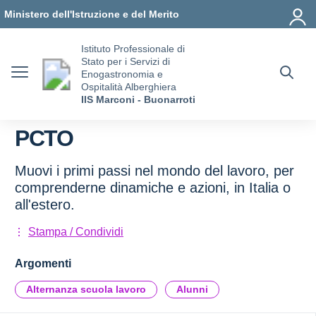
Vai ai contenuti
Vai al menu di navigazione
Vai al footer
Ministero dell'Istruzione e del Merito
Istituto Professionale di
Stato per i Servizi di
Enogastronomia e
Ospitalità Alberghiera
IIS Marconi - Buonarroti
PCTO
Muovi i primi passi nel mondo del lavoro, per
comprenderne dinamiche e azioni, in Italia o
all'estero.
Stampa / Condividi
Argomenti
Alternanza scuola lavoro
Alunni