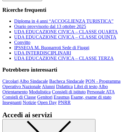
Ricerche frequenti
Diploma in 4 anni “ACCOGLIENZA TURISTICA”
Orario provvisorio dal 13 ottobre 2025
UDA EDUCAZIONE CIVICA – CLASSE QUARTA
UDA EDUCAZIONE CIVICA – CLASSE QUINTA
Convitto
IPSSEOA M. Buonarroti Sede di Fiuggi
UDA INTERDISCIPLINARI
UDA EDUCAZIONE CIVICA – CLASSE TERZA
Potrebbero interessarti
Circolari
Albo Sindacale
Bacheca Sindacale
PON - Programma
Operativo Nazionale
Alunni
Didattica
Libri di testo
Albo
Orientamento
Modulistica
Consigli di istituto
Personale ATA
Consigli di Classe
Genitori
Erasmus
Esame, esame di stato
Insegnanti
Notizie
Open Day
PNRR
Accedi ai servizi