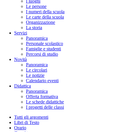
I luoghi
Le persone
I numeri della scuola
Le carte della scuola
Organizzazione
La storia
Servizi
Panoramica
Personale scolastico
Famiglie e studenti
Percorsi di studio
Novità
Panoramica
Le circolari
Le notizie
Calendario eventi
Didattica
Panoramica
Offerta formativa
Le schede didattiche
I progetti delle classi
Tutti gli argomenti
Libri di Testo
Orario