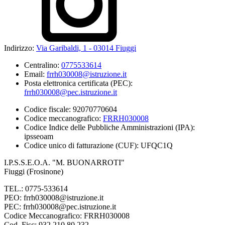
Indirizzo:
Via Garibaldi, 1 - 03014 Fiuggi
Centralino:
0775533614
Email:
frrh030008@istruzione.it
Posta elettronica certificata (PEC):
frrh030008@pec.istruzione.it
Codice fiscale: 92070770604
Codice meccanografico:
FRRH030008
Codice Indice delle Pubbliche Amministrazioni (IPA):
ipsseoam
Codice unico di fatturazione (CUF): UFQC1Q
I.P.S.S.E.O.A. "M. BUONARROTI"
Fiuggi (Frosinone)
TEL.: 0775-533614
PEO: frrh030008@istruzione.it
PEC: frrh030008@pec.istruzione.it
Codice Meccanografico: FRRH030008
Cod. Fisc: 932 210 80 232