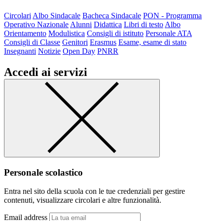
Circolari
Albo Sindacale
Bacheca Sindacale
PON - Programma
Operativo Nazionale
Alunni
Didattica
Libri di testo
Albo
Orientamento
Modulistica
Consigli di istituto
Personale ATA
Consigli di Classe
Genitori
Erasmus
Esame, esame di stato
Insegnanti
Notizie
Open Day
PNRR
Accedi ai servizi
Personale scolastico
Entra nel sito della scuola con le tue credenziali per gestire
contenuti, visualizzare circolari e altre funzionalità.
Email address