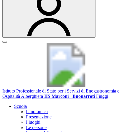
Istituto Professionale di Stato per i Servizi di Enogastronomia e
Ospitalità Alberghiera
IIS Marconi - Buonarroti
Fiuggi
Scuola
Panoramica
Presentazione
I luoghi
Le persone