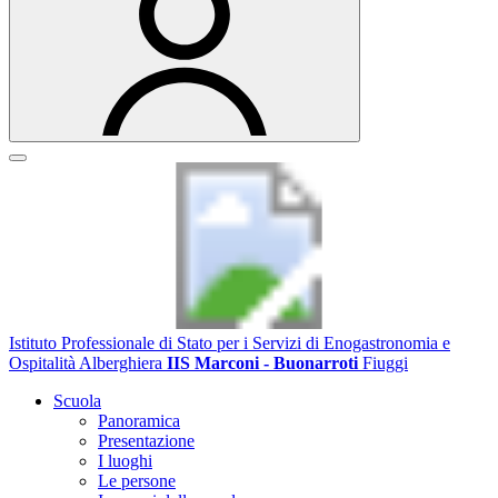
Istituto Professionale di Stato per i Servizi di Enogastronomia e
Ospitalità Alberghiera
IIS Marconi - Buonarroti
Fiuggi
Scuola
Panoramica
Presentazione
I luoghi
Le persone