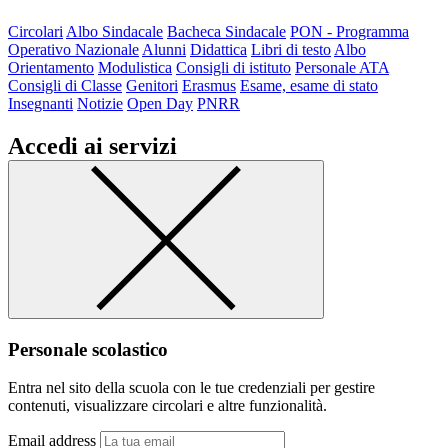
Circolari
Albo Sindacale
Bacheca Sindacale
PON - Programma
Operativo Nazionale
Alunni
Didattica
Libri di testo
Albo
Orientamento
Modulistica
Consigli di istituto
Personale ATA
Consigli di Classe
Genitori
Erasmus
Esame, esame di stato
Insegnanti
Notizie
Open Day
PNRR
Accedi ai servizi
Personale scolastico
Entra nel sito della scuola con le tue credenziali per gestire
contenuti, visualizzare circolari e altre funzionalità.
Email address