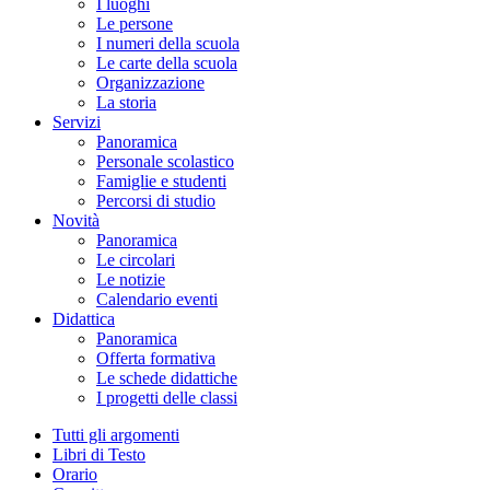
I luoghi
Le persone
I numeri della scuola
Le carte della scuola
Organizzazione
La storia
Servizi
Panoramica
Personale scolastico
Famiglie e studenti
Percorsi di studio
Novità
Panoramica
Le circolari
Le notizie
Calendario eventi
Didattica
Panoramica
Offerta formativa
Le schede didattiche
I progetti delle classi
Tutti gli argomenti
Libri di Testo
Orario