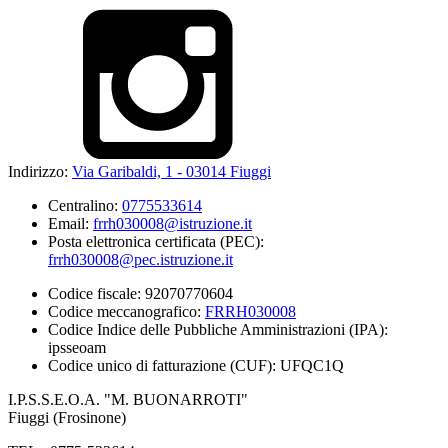
Indirizzo:
Via Garibaldi, 1 - 03014 Fiuggi
Centralino:
0775533614
Email:
frrh030008@istruzione.it
Posta elettronica certificata (PEC):
frrh030008@pec.istruzione.it
Codice fiscale: 92070770604
Codice meccanografico:
FRRH030008
Codice Indice delle Pubbliche Amministrazioni (IPA):
ipsseoam
Codice unico di fatturazione (CUF): UFQC1Q
I.P.S.S.E.O.A. "M. BUONARROTI"
Fiuggi (Frosinone)