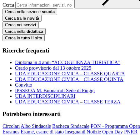
Cerca
Cerca nella sezione
scuola
Cerca tra le
novità
Cerca nei
servizi
Cerca nella
didattica
Cerca in
tutto il sito
Ricerche frequenti
Diploma in 4 anni “ACCOGLIENZA TURISTICA”
Orario provvisorio dal 13 ottobre 2025
UDA EDUCAZIONE CIVICA – CLASSE QUARTA
UDA EDUCAZIONE CIVICA – CLASSE QUINTA
Convitto
IPSSEOA M. Buonarroti Sede di Fiuggi
UDA INTERDISCIPLINARI
UDA EDUCAZIONE CIVICA – CLASSE TERZA
Potrebbero interessarti
Circolari
Albo Sindacale
Bacheca Sindacale
PON - Programma Opera
Erasmus
Esame, esame di stato
Insegnanti
Notizie
Open Day
PNRR