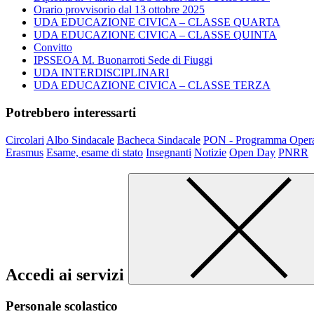
Orario provvisorio dal 13 ottobre 2025
UDA EDUCAZIONE CIVICA – CLASSE QUARTA
UDA EDUCAZIONE CIVICA – CLASSE QUINTA
Convitto
IPSSEOA M. Buonarroti Sede di Fiuggi
UDA INTERDISCIPLINARI
UDA EDUCAZIONE CIVICA – CLASSE TERZA
Potrebbero interessarti
Circolari
Albo Sindacale
Bacheca Sindacale
PON - Programma Opera
Erasmus
Esame, esame di stato
Insegnanti
Notizie
Open Day
PNRR
Accedi ai servizi
Personale scolastico