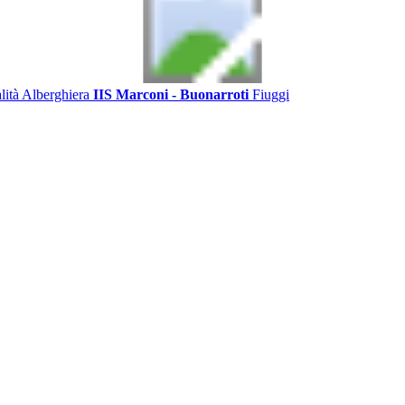
alità Alberghiera
IIS Marconi - Buonarroti
Fiuggi