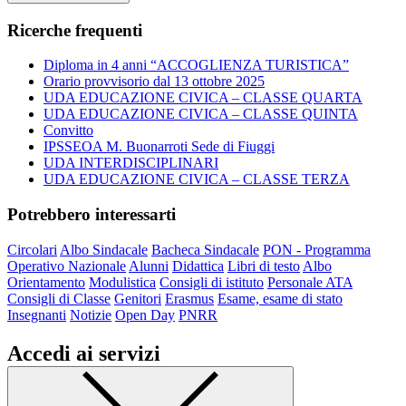
Ricerche frequenti
Diploma in 4 anni “ACCOGLIENZA TURISTICA”
Orario provvisorio dal 13 ottobre 2025
UDA EDUCAZIONE CIVICA – CLASSE QUARTA
UDA EDUCAZIONE CIVICA – CLASSE QUINTA
Convitto
IPSSEOA M. Buonarroti Sede di Fiuggi
UDA INTERDISCIPLINARI
UDA EDUCAZIONE CIVICA – CLASSE TERZA
Potrebbero interessarti
Circolari
Albo Sindacale
Bacheca Sindacale
PON - Programma
Operativo Nazionale
Alunni
Didattica
Libri di testo
Albo
Orientamento
Modulistica
Consigli di istituto
Personale ATA
Consigli di Classe
Genitori
Erasmus
Esame, esame di stato
Insegnanti
Notizie
Open Day
PNRR
Accedi ai servizi