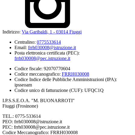
Indirizzo:
Via Garibaldi, 1 - 03014 Fiuggi
Centralino:
0775533614
Email:
frrh030008@istruzione.it
Posta elettronica certificata (PEC):
frrh030008@pec.istruzione.it
Codice fiscale: 92070770604
Codice meccanografico:
FRRH030008
Codice Indice delle Pubbliche Amministrazioni (IPA):
ipsseoam
Codice unico di fatturazione (CUF): UFQC1Q
I.P.S.S.E.O.A. "M. BUONARROTI"
Fiuggi (Frosinone)
TEL.: 0775-533614
PEO: frrh030008@istruzione.it
PEC: frrh030008@pec.istruzione.it
Codice Meccanografico: FRRH030008