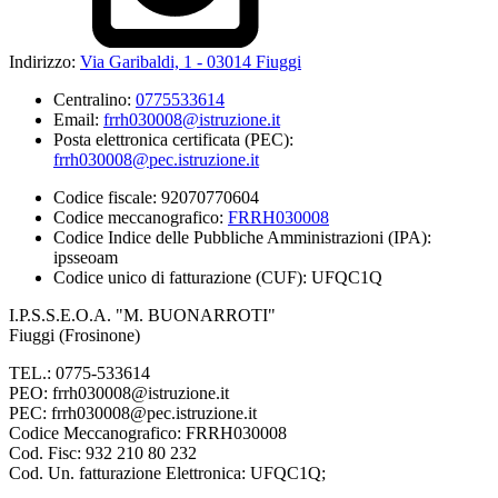
Indirizzo:
Via Garibaldi, 1 - 03014 Fiuggi
Centralino:
0775533614
Email:
frrh030008@istruzione.it
Posta elettronica certificata (PEC):
frrh030008@pec.istruzione.it
Codice fiscale: 92070770604
Codice meccanografico:
FRRH030008
Codice Indice delle Pubbliche Amministrazioni (IPA):
ipsseoam
Codice unico di fatturazione (CUF): UFQC1Q
I.P.S.S.E.O.A. "M. BUONARROTI"
Fiuggi (Frosinone)
TEL.: 0775-533614
PEO: frrh030008@istruzione.it
PEC: frrh030008@pec.istruzione.it
Codice Meccanografico: FRRH030008
Cod. Fisc: 932 210 80 232
Cod. Un. fatturazione Elettronica: UFQC1Q;