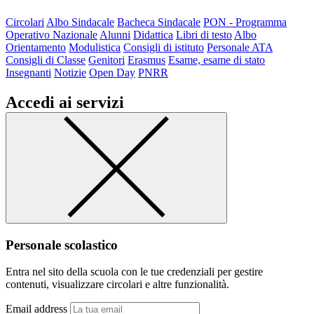
Circolari
Albo Sindacale
Bacheca Sindacale
PON - Programma
Operativo Nazionale
Alunni
Didattica
Libri di testo
Albo
Orientamento
Modulistica
Consigli di istituto
Personale ATA
Consigli di Classe
Genitori
Erasmus
Esame, esame di stato
Insegnanti
Notizie
Open Day
PNRR
Accedi ai servizi
Personale scolastico
Entra nel sito della scuola con le tue credenziali per gestire
contenuti, visualizzare circolari e altre funzionalità.
Email address