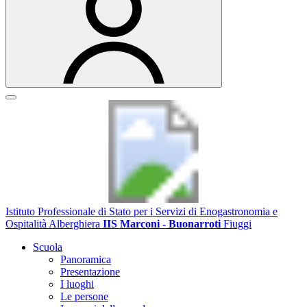
Istituto Professionale di Stato per i Servizi di Enogastronomia e
Ospitalità Alberghiera
IIS Marconi - Buonarroti
Fiuggi
Scuola
Panoramica
Presentazione
I luoghi
Le persone