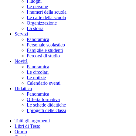
I luoghi
Le persone
I numeri della scuola
Le carte della scuola
Organizzazione
La storia
Servizi
Panoramica
Personale scolastico
Famiglie e studenti
Percorsi di studio
Novità
Panoramica
Le circolari
Le notizie
Calendario eventi
Didattica
Panoramica
Offerta formativa
Le schede didattiche
I progetti delle classi
Tutti gli argomenti
Libri di Testo
Orario