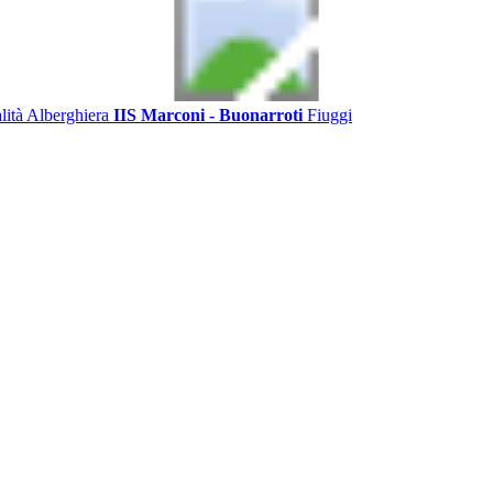
alità Alberghiera
IIS Marconi - Buonarroti
Fiuggi