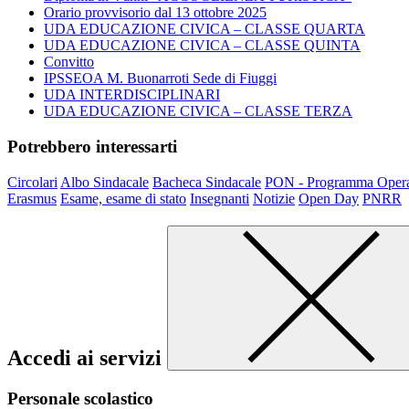
Orario provvisorio dal 13 ottobre 2025
UDA EDUCAZIONE CIVICA – CLASSE QUARTA
UDA EDUCAZIONE CIVICA – CLASSE QUINTA
Convitto
IPSSEOA M. Buonarroti Sede di Fiuggi
UDA INTERDISCIPLINARI
UDA EDUCAZIONE CIVICA – CLASSE TERZA
Potrebbero interessarti
Circolari
Albo Sindacale
Bacheca Sindacale
PON - Programma Opera
Erasmus
Esame, esame di stato
Insegnanti
Notizie
Open Day
PNRR
Accedi ai servizi
Personale scolastico