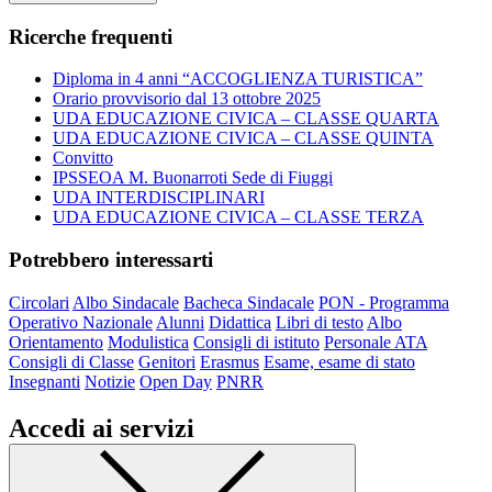
Ricerche frequenti
Diploma in 4 anni “ACCOGLIENZA TURISTICA”
Orario provvisorio dal 13 ottobre 2025
UDA EDUCAZIONE CIVICA – CLASSE QUARTA
UDA EDUCAZIONE CIVICA – CLASSE QUINTA
Convitto
IPSSEOA M. Buonarroti Sede di Fiuggi
UDA INTERDISCIPLINARI
UDA EDUCAZIONE CIVICA – CLASSE TERZA
Potrebbero interessarti
Circolari
Albo Sindacale
Bacheca Sindacale
PON - Programma
Operativo Nazionale
Alunni
Didattica
Libri di testo
Albo
Orientamento
Modulistica
Consigli di istituto
Personale ATA
Consigli di Classe
Genitori
Erasmus
Esame, esame di stato
Insegnanti
Notizie
Open Day
PNRR
Accedi ai servizi