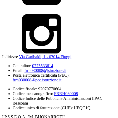
Indirizzo:
Via Garibaldi, 1 - 03014 Fiuggi
Centralino:
0775533614
Email:
frrh030008@istruzione.it
Posta elettronica certificata (PEC):
frrh030008@pec.istruzione.it
Codice fiscale: 92070770604
Codice meccanografico:
FRRH030008
Codice Indice delle Pubbliche Amministrazioni (IPA):
ipsseoam
Codice unico di fatturazione (CUF): UFQC1Q
I.P.S.S.E.O.A. "M. BUONARROTI"