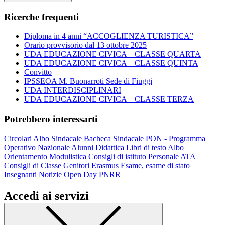
Ricerche frequenti
Diploma in 4 anni “ACCOGLIENZA TURISTICA”
Orario provvisorio dal 13 ottobre 2025
UDA EDUCAZIONE CIVICA – CLASSE QUARTA
UDA EDUCAZIONE CIVICA – CLASSE QUINTA
Convitto
IPSSEOA M. Buonarroti Sede di Fiuggi
UDA INTERDISCIPLINARI
UDA EDUCAZIONE CIVICA – CLASSE TERZA
Potrebbero interessarti
Circolari
Albo Sindacale
Bacheca Sindacale
PON - Programma
Operativo Nazionale
Alunni
Didattica
Libri di testo
Albo
Orientamento
Modulistica
Consigli di istituto
Personale ATA
Consigli di Classe
Genitori
Erasmus
Esame, esame di stato
Insegnanti
Notizie
Open Day
PNRR
Accedi ai servizi