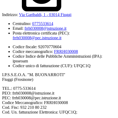
Indirizzo:
Via Garibaldi, 1 - 03014 Fiuggi
Centralino:
0775533614
Email:
frrh030008@istruzione.it
Posta elettronica certificata (PEC):
frrh030008@pec.istruzione.it
Codice fiscale: 92070770604
Codice meccanografico:
FRRH030008
Codice Indice delle Pubbliche Amministrazioni (IPA):
ipsseoam
Codice unico di fatturazione (CUF): UFQC1Q
I.P.S.S.E.O.A. "M. BUONARROTI"
Fiuggi (Frosinone)
TEL.: 0775-533614
PEO: frrh030008@istruzione.it
PEC: frrh030008@pec.istruzione.it
Codice Meccanografico: FRRH030008
Cod. Fisc: 932 210 80 232
Cod. Un. fatturazione Elettronica: UFQC1Q;