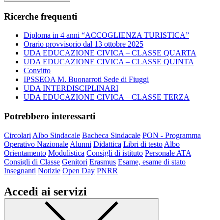
Ricerche frequenti
Diploma in 4 anni “ACCOGLIENZA TURISTICA”
Orario provvisorio dal 13 ottobre 2025
UDA EDUCAZIONE CIVICA – CLASSE QUARTA
UDA EDUCAZIONE CIVICA – CLASSE QUINTA
Convitto
IPSSEOA M. Buonarroti Sede di Fiuggi
UDA INTERDISCIPLINARI
UDA EDUCAZIONE CIVICA – CLASSE TERZA
Potrebbero interessarti
Circolari
Albo Sindacale
Bacheca Sindacale
PON - Programma
Operativo Nazionale
Alunni
Didattica
Libri di testo
Albo
Orientamento
Modulistica
Consigli di istituto
Personale ATA
Consigli di Classe
Genitori
Erasmus
Esame, esame di stato
Insegnanti
Notizie
Open Day
PNRR
Accedi ai servizi