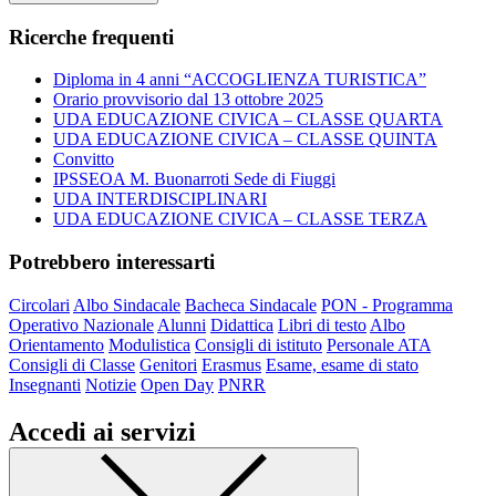
Ricerche frequenti
Diploma in 4 anni “ACCOGLIENZA TURISTICA”
Orario provvisorio dal 13 ottobre 2025
UDA EDUCAZIONE CIVICA – CLASSE QUARTA
UDA EDUCAZIONE CIVICA – CLASSE QUINTA
Convitto
IPSSEOA M. Buonarroti Sede di Fiuggi
UDA INTERDISCIPLINARI
UDA EDUCAZIONE CIVICA – CLASSE TERZA
Potrebbero interessarti
Circolari
Albo Sindacale
Bacheca Sindacale
PON - Programma
Operativo Nazionale
Alunni
Didattica
Libri di testo
Albo
Orientamento
Modulistica
Consigli di istituto
Personale ATA
Consigli di Classe
Genitori
Erasmus
Esame, esame di stato
Insegnanti
Notizie
Open Day
PNRR
Accedi ai servizi