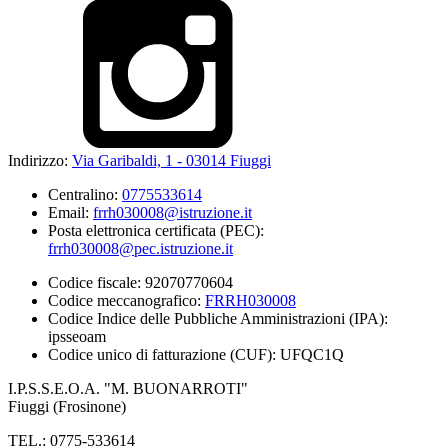
Indirizzo:
Via Garibaldi, 1 - 03014 Fiuggi
Centralino:
0775533614
Email:
frrh030008@istruzione.it
Posta elettronica certificata (PEC):
frrh030008@pec.istruzione.it
Codice fiscale: 92070770604
Codice meccanografico:
FRRH030008
Codice Indice delle Pubbliche Amministrazioni (IPA):
ipsseoam
Codice unico di fatturazione (CUF): UFQC1Q
I.P.S.S.E.O.A. "M. BUONARROTI"
Fiuggi (Frosinone)
TEL.: 0775-533614