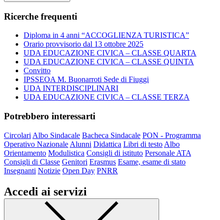
Ricerche frequenti
Diploma in 4 anni “ACCOGLIENZA TURISTICA”
Orario provvisorio dal 13 ottobre 2025
UDA EDUCAZIONE CIVICA – CLASSE QUARTA
UDA EDUCAZIONE CIVICA – CLASSE QUINTA
Convitto
IPSSEOA M. Buonarroti Sede di Fiuggi
UDA INTERDISCIPLINARI
UDA EDUCAZIONE CIVICA – CLASSE TERZA
Potrebbero interessarti
Circolari
Albo Sindacale
Bacheca Sindacale
PON - Programma
Operativo Nazionale
Alunni
Didattica
Libri di testo
Albo
Orientamento
Modulistica
Consigli di istituto
Personale ATA
Consigli di Classe
Genitori
Erasmus
Esame, esame di stato
Insegnanti
Notizie
Open Day
PNRR
Accedi ai servizi