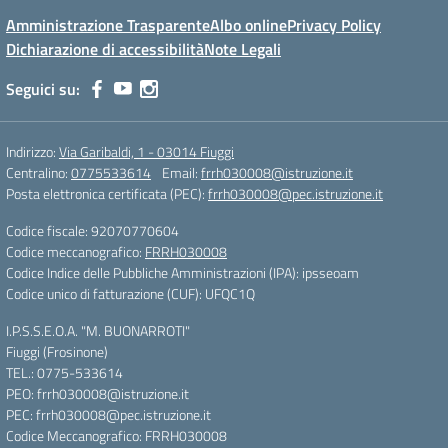
Amministrazione Trasparente
Albo online
Privacy Policy
Dichiarazione di accessibilità
Note Legali
Seguici su:
Indirizzo:
Via Garibaldi, 1 - 03014 Fiuggi
Centralino:
0775533614
Email:
frrh030008@istruzione.it
Posta elettronica certificata (PEC):
frrh030008@pec.istruzione.it
Codice fiscale: 92070770604
Codice meccanografico:
FRRH030008
Codice Indice delle Pubbliche Amministrazioni (IPA): ipsseoam
Codice unico di fatturazione (CUF): UFQC1Q
I.P.S.S.E.O.A. "M. BUONARROTI"
Fiuggi (Frosinone)
TEL.: 0775-533614
PEO: frrh030008@istruzione.it
PEC: frrh030008@pec.istruzione.it
Codice Meccanografico: FRRH030008