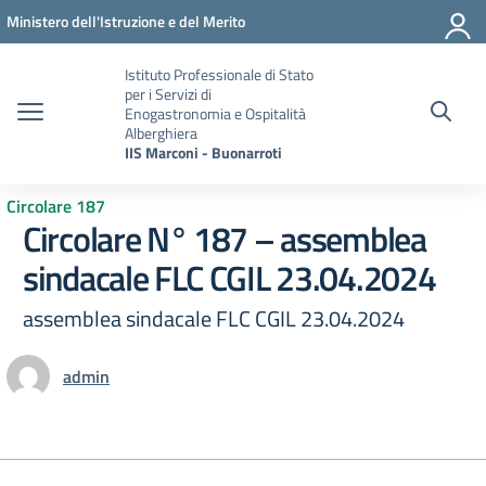
Vai ai contenuti
Vai al menu di navigazione
Vai al footer
Ministero dell'Istruzione e del Merito
Istituto Professionale di Stato
per i Servizi di
Enogastronomia e Ospitalità
Alberghiera
IIS Marconi - Buonarroti
Circolare 187
Circolare N° 187 – assemblea
sindacale FLC CGIL 23.04.2024
assemblea sindacale FLC CGIL 23.04.2024
admin