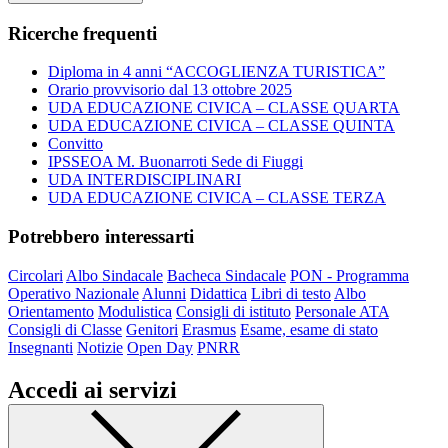
Ricerche frequenti
Diploma in 4 anni “ACCOGLIENZA TURISTICA”
Orario provvisorio dal 13 ottobre 2025
UDA EDUCAZIONE CIVICA – CLASSE QUARTA
UDA EDUCAZIONE CIVICA – CLASSE QUINTA
Convitto
IPSSEOA M. Buonarroti Sede di Fiuggi
UDA INTERDISCIPLINARI
UDA EDUCAZIONE CIVICA – CLASSE TERZA
Potrebbero interessarti
Circolari
Albo Sindacale
Bacheca Sindacale
PON - Programma
Operativo Nazionale
Alunni
Didattica
Libri di testo
Albo
Orientamento
Modulistica
Consigli di istituto
Personale ATA
Consigli di Classe
Genitori
Erasmus
Esame, esame di stato
Insegnanti
Notizie
Open Day
PNRR
Accedi ai servizi