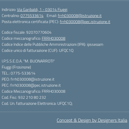
Indirizzo:
Via Garibaldi, 1 - 03014 Fiuggi
Centralino:
0775533614
Email:
frrh030008@istruzione.it
Posta elettronica certificata (PEC):
frrh030008@pec.istruzione.it
Codice fiscale: 92070770604
Codice meccanografico:
FRRH030008
Codice Indice delle Pubbliche Amministrazioni (IPA): ipsseoam
Codice unico di fatturazione (CUF): UFQC1Q
I.P.S.S.E.O.A. "M. BUONARROTI"
Fiuggi (Frosinone)
TEL.: 0775-533614
PEO: frrh030008@istruzione.it
PEC: frrh030008@pec.istruzione.it
Codice Meccanografico: FRRH030008
Cod. Fisc: 932 210 80 232
Cod. Un. fatturazione Elettronica: UFQC1Q;
Concept & Design by Designers Italia