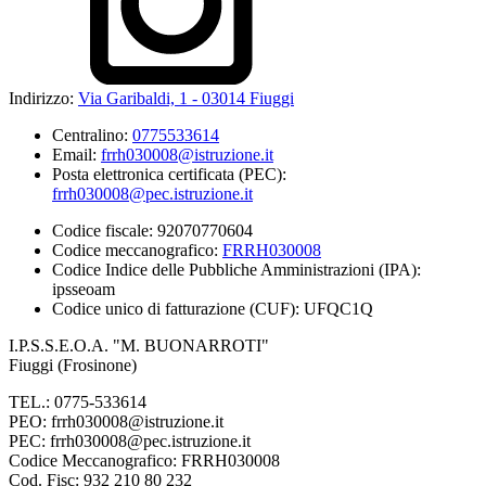
Indirizzo:
Via Garibaldi, 1 - 03014 Fiuggi
Centralino:
0775533614
Email:
frrh030008@istruzione.it
Posta elettronica certificata (PEC):
frrh030008@pec.istruzione.it
Codice fiscale: 92070770604
Codice meccanografico:
FRRH030008
Codice Indice delle Pubbliche Amministrazioni (IPA):
ipsseoam
Codice unico di fatturazione (CUF): UFQC1Q
I.P.S.S.E.O.A. "M. BUONARROTI"
Fiuggi (Frosinone)
TEL.: 0775-533614
PEO: frrh030008@istruzione.it
PEC: frrh030008@pec.istruzione.it
Codice Meccanografico: FRRH030008
Cod. Fisc: 932 210 80 232