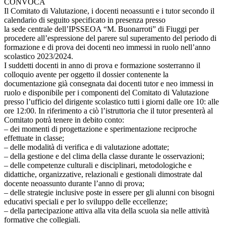
CONVOCA
Il Comitato di Valutazione, i docenti neoassunti e i tutor secondo il
calendario di seguito specificato in presenza presso
la sede centrale dell’IPSSEOA “M. Buonarroti” di Fiuggi per
procedere all’espressione del parere sul superamento del periodo di
formazione e di prova dei docenti neo immessi in ruolo nell’anno
scolastico 2023/2024.
I suddetti docenti in anno di prova e formazione sosterranno il
colloquio avente per oggetto il dossier contenente la
documentazione già consegnata dai docenti tutor e neo immessi in
ruolo e disponibile per i componenti del Comitato di Valutazione
presso l’ufficio del dirigente scolastico tutti i giorni dalle ore 10: alle
ore 12:00. In riferimento a ciò l’istruttoria che il tutor presenterà al
Comitato potrà tenere in debito conto:
– dei momenti di progettazione e sperimentazione reciproche
effettuate in classe;
– delle modalità di verifica e di valutazione adottate;
– della gestione e del clima della classe durante le osservazioni;
– delle competenze culturali e disciplinari, metodologiche e
didattiche, organizzative, relazionali e gestionali dimostrate dal
docente neoassunto durante l’anno di prova;
– delle strategie inclusive poste in essere per gli alunni con bisogni
educativi speciali e per lo sviluppo delle eccellenze;
– della partecipazione attiva alla vita della scuola sia nelle attività
formative che collegiali.