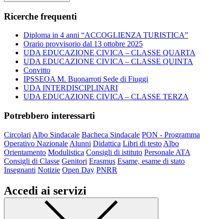
Ricerche frequenti
Diploma in 4 anni “ACCOGLIENZA TURISTICA”
Orario provvisorio dal 13 ottobre 2025
UDA EDUCAZIONE CIVICA – CLASSE QUARTA
UDA EDUCAZIONE CIVICA – CLASSE QUINTA
Convitto
IPSSEOA M. Buonarroti Sede di Fiuggi
UDA INTERDISCIPLINARI
UDA EDUCAZIONE CIVICA – CLASSE TERZA
Potrebbero interessarti
Circolari
Albo Sindacale
Bacheca Sindacale
PON - Programma
Operativo Nazionale
Alunni
Didattica
Libri di testo
Albo
Orientamento
Modulistica
Consigli di istituto
Personale ATA
Consigli di Classe
Genitori
Erasmus
Esame, esame di stato
Insegnanti
Notizie
Open Day
PNRR
Accedi ai servizi