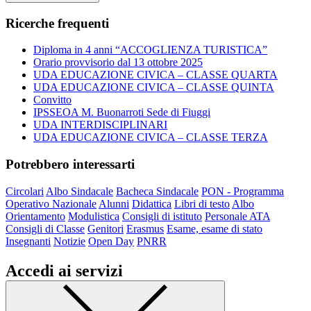
Ricerche frequenti
Diploma in 4 anni “ACCOGLIENZA TURISTICA”
Orario provvisorio dal 13 ottobre 2025
UDA EDUCAZIONE CIVICA – CLASSE QUARTA
UDA EDUCAZIONE CIVICA – CLASSE QUINTA
Convitto
IPSSEOA M. Buonarroti Sede di Fiuggi
UDA INTERDISCIPLINARI
UDA EDUCAZIONE CIVICA – CLASSE TERZA
Potrebbero interessarti
Circolari
Albo Sindacale
Bacheca Sindacale
PON - Programma
Operativo Nazionale
Alunni
Didattica
Libri di testo
Albo
Orientamento
Modulistica
Consigli di istituto
Personale ATA
Consigli di Classe
Genitori
Erasmus
Esame, esame di stato
Insegnanti
Notizie
Open Day
PNRR
Accedi ai servizi