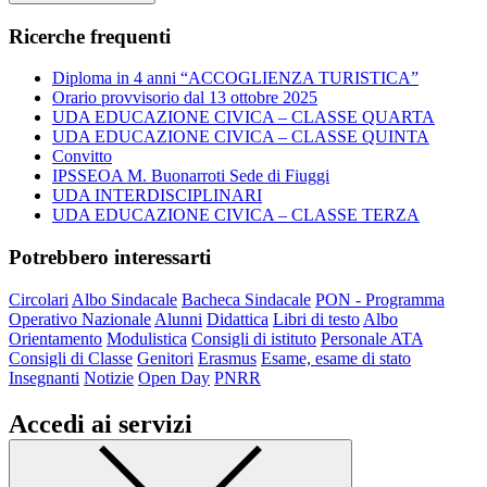
Ricerche frequenti
Diploma in 4 anni “ACCOGLIENZA TURISTICA”
Orario provvisorio dal 13 ottobre 2025
UDA EDUCAZIONE CIVICA – CLASSE QUARTA
UDA EDUCAZIONE CIVICA – CLASSE QUINTA
Convitto
IPSSEOA M. Buonarroti Sede di Fiuggi
UDA INTERDISCIPLINARI
UDA EDUCAZIONE CIVICA – CLASSE TERZA
Potrebbero interessarti
Circolari
Albo Sindacale
Bacheca Sindacale
PON - Programma
Operativo Nazionale
Alunni
Didattica
Libri di testo
Albo
Orientamento
Modulistica
Consigli di istituto
Personale ATA
Consigli di Classe
Genitori
Erasmus
Esame, esame di stato
Insegnanti
Notizie
Open Day
PNRR
Accedi ai servizi