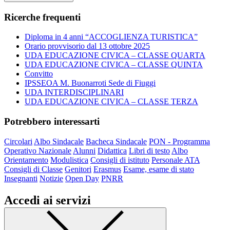
Ricerche frequenti
Diploma in 4 anni “ACCOGLIENZA TURISTICA”
Orario provvisorio dal 13 ottobre 2025
UDA EDUCAZIONE CIVICA – CLASSE QUARTA
UDA EDUCAZIONE CIVICA – CLASSE QUINTA
Convitto
IPSSEOA M. Buonarroti Sede di Fiuggi
UDA INTERDISCIPLINARI
UDA EDUCAZIONE CIVICA – CLASSE TERZA
Potrebbero interessarti
Circolari
Albo Sindacale
Bacheca Sindacale
PON - Programma
Operativo Nazionale
Alunni
Didattica
Libri di testo
Albo
Orientamento
Modulistica
Consigli di istituto
Personale ATA
Consigli di Classe
Genitori
Erasmus
Esame, esame di stato
Insegnanti
Notizie
Open Day
PNRR
Accedi ai servizi