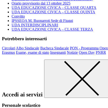
Orario provvisorio dal 13 ottobre 2025
UDA EDUCAZIONE CIVICA – CLASSE QUARTA
UDA EDUCAZIONE CIVICA – CLASSE QUINTA
Convitto
IPSSEOA M. Buonarroti Sede di Fiuggi
UDA INTERDISCIPLINARI
UDA EDUCAZIONE CIVICA – CLASSE TERZA
Potrebbero interessarti
Circolari
Albo Sindacale
Bacheca Sindacale
PON - Programma Opera
Erasmus
Esame, esame di stato
Insegnanti
Notizie
Open Day
PNRR
Accedi ai servizi
Personale scolastico