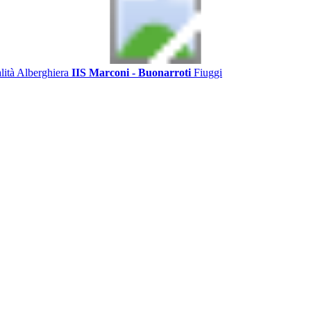
alità Alberghiera
IIS Marconi - Buonarroti
Fiuggi