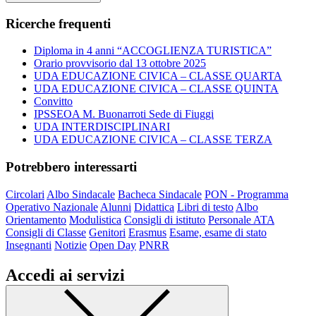
Ricerche frequenti
Diploma in 4 anni “ACCOGLIENZA TURISTICA”
Orario provvisorio dal 13 ottobre 2025
UDA EDUCAZIONE CIVICA – CLASSE QUARTA
UDA EDUCAZIONE CIVICA – CLASSE QUINTA
Convitto
IPSSEOA M. Buonarroti Sede di Fiuggi
UDA INTERDISCIPLINARI
UDA EDUCAZIONE CIVICA – CLASSE TERZA
Potrebbero interessarti
Circolari
Albo Sindacale
Bacheca Sindacale
PON - Programma
Operativo Nazionale
Alunni
Didattica
Libri di testo
Albo
Orientamento
Modulistica
Consigli di istituto
Personale ATA
Consigli di Classe
Genitori
Erasmus
Esame, esame di stato
Insegnanti
Notizie
Open Day
PNRR
Accedi ai servizi