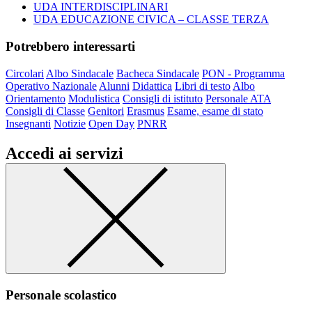
UDA INTERDISCIPLINARI
UDA EDUCAZIONE CIVICA – CLASSE TERZA
Potrebbero interessarti
Circolari
Albo Sindacale
Bacheca Sindacale
PON - Programma
Operativo Nazionale
Alunni
Didattica
Libri di testo
Albo
Orientamento
Modulistica
Consigli di istituto
Personale ATA
Consigli di Classe
Genitori
Erasmus
Esame, esame di stato
Insegnanti
Notizie
Open Day
PNRR
Accedi ai servizi
Personale scolastico