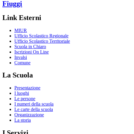
Fiuggi
Link Esterni
MIUR
Ufficio Scolastico Regionale
Ufficio Scolastico Territoriale
Scuola in Chiaro
Iscrizioni On Line
Invalsi
Comune
La Scuola
Presentazione
I luoghi
Le persone
I numeri della scuola
Le carte della scuola
Organizzazione
La storia
I Servizi