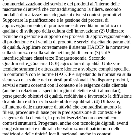
commercializzazione dei servizi e dei prodotti all’interno delle
macroaree di attività che contraddistinguono la filiera, secondo
modalità di realizzazione adeguate ai diversi contesti produttivi.
Supportare la pianificazione e la gestione dei processi di
approvvigionamento, di produzione e di vendita in un’ottica di
qualità e di sviluppo della cultura dell’innovazione (2) Utilizzare
tecniche di gestione a supporto dei processi di approvvigionamento,
di produzione e di vendita di prodotti e servizi rispettando parametri
di qualità. Applicare correttamente il sistema HACCP, la normativa
sulla sicurezza e sulla salute nei luoghi di lavoro (3) UdA
interdisciplinare classi terze Enogastronomia_Secondo
Quadrimestre_Ciociaria DOP, agricoltura di qualità. Utilizzare
tecniche strumenti e attrezzature idonee a svolgere compiti specifici
in conformità con le norme HACCP e rispettando la normativa sulla
sicurezza e la salute nei contesti professionali. Predisporre prodotti,
servizi e menu coerenti con il contesto e le esigenze della clientela
(anche in relazione a specifici regimi dietetici e stili alimentari),
perseguendo obiettivi di qualità, redditività e favorendo la diffusione
di abitudini e stili di vita sostenibili e equilibrati. (4) Utilizzare,
all’interno delle macroaree di attività che contraddistinguono la
filiera, procedure di base per la predisposizione di contesto e le
esigenze della clientela, in prodotti/servizi/menù coerenti con
contesti strutturati. Progettare, anche con tecnologie digitali, eventi
enogastronomici e culturali che valorizzano il patrimonio delle
tradizioni e delle tipicità locali, nazionali anche in contesti