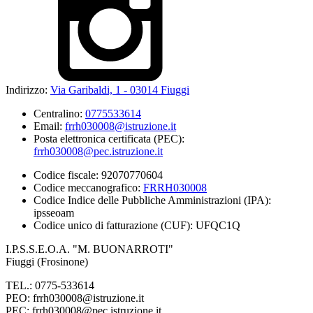
Indirizzo:
Via Garibaldi, 1 - 03014 Fiuggi
Centralino:
0775533614
Email:
frrh030008@istruzione.it
Posta elettronica certificata (PEC):
frrh030008@pec.istruzione.it
Codice fiscale: 92070770604
Codice meccanografico:
FRRH030008
Codice Indice delle Pubbliche Amministrazioni (IPA):
ipsseoam
Codice unico di fatturazione (CUF): UFQC1Q
I.P.S.S.E.O.A. "M. BUONARROTI"
Fiuggi (Frosinone)
TEL.: 0775-533614
PEO: frrh030008@istruzione.it
PEC: frrh030008@pec.istruzione.it