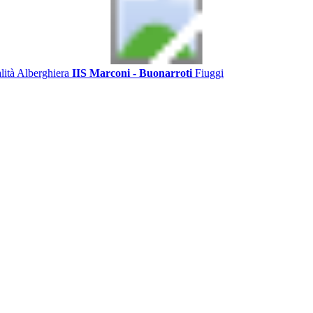
alità Alberghiera
IIS Marconi - Buonarroti
Fiuggi