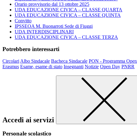
Orario provvisorio dal 13 ottobre 2025
UDA EDUCAZIONE CIVICA – CLASSE QUARTA
UDA EDUCAZIONE CIVICA – CLASSE QUINTA
Convitto
IPSSEOA M. Buonarroti Sede di Fiuggi
UDA INTERDISCIPLINARI
UDA EDUCAZIONE CIVICA – CLASSE TERZA
Potrebbero interessarti
Circolari
Albo Sindacale
Bacheca Sindacale
PON - Programma Opera
Erasmus
Esame, esame di stato
Insegnanti
Notizie
Open Day
PNRR
Accedi ai servizi
Personale scolastico