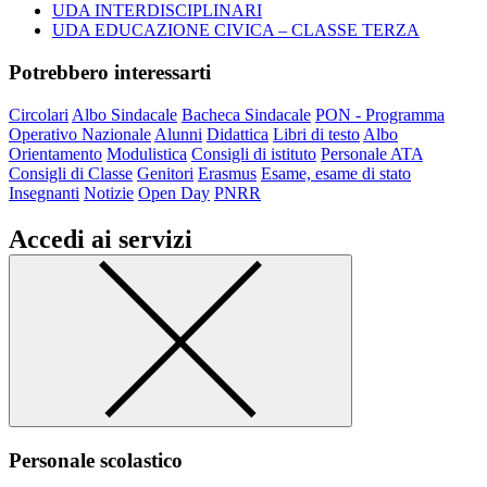
UDA INTERDISCIPLINARI
UDA EDUCAZIONE CIVICA – CLASSE TERZA
Potrebbero interessarti
Circolari
Albo Sindacale
Bacheca Sindacale
PON - Programma
Operativo Nazionale
Alunni
Didattica
Libri di testo
Albo
Orientamento
Modulistica
Consigli di istituto
Personale ATA
Consigli di Classe
Genitori
Erasmus
Esame, esame di stato
Insegnanti
Notizie
Open Day
PNRR
Accedi ai servizi
Personale scolastico