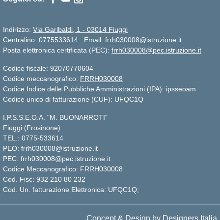
Indirizzo:
Via Garibaldi, 1 - 03014 Fiuggi
Centralino:
0775533614
Email:
frrh030008@istruzione.it
Posta elettronica certificata (PEC):
frrh030008@pec.istruzione.it
Codice fiscale: 92070770604
Codice meccanografico:
FRRH030008
Codice Indice delle Pubbliche Amministrazioni (IPA): ipsseoam
Codice unico di fatturazione (CUF): UFQC1Q
I.P.S.S.E.O.A. "M. BUONARROTI"
Fiuggi (Frosinone)
TEL.: 0775-533614
PEO: frrh030008@istruzione.it
PEC: frrh030008@pec.istruzione.it
Codice Meccanografico: FRRH030008
Cod. Fisc: 932 210 80 232
Cod. Un. fatturazione Elettronica: UFQC1Q;
Concept & Design by Designers Italia